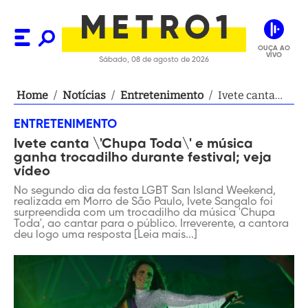
OUÇA AO
VIVO
Sábado, 08 de agosto de 2026
Home
/
Notícias
/
Entretenimento
/
Ivete canta
\'Chupa Toda\'
ENTRETENIMENTO
e música
Ivete canta \'Chupa Toda\' e música
ganha
ganha trocadilho durante festival; veja
trocadilho
vídeo
durante
No segundo dia da festa LGBT San Island Weekend,
festival; veja
realizada em Morro de São Paulo, Ivete Sangalo foi
vídeo
surpreendida com um trocadilho da música 'Chupa
Toda', ao cantar para o público. Irreverente, a cantora
deu logo uma resposta [Leia mais...]