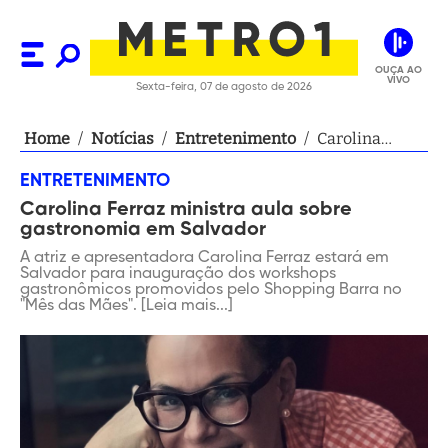
OUÇA AO
VIVO
Sexta-feira, 07 de agosto de 2026
Home
/
Notícias
/
Entretenimento
/
Carolina
Ferraz
ENTRETENIMENTO
ministra aula
Carolina Ferraz ministra aula sobre
sobre
gastronomia em Salvador
gastronomia
em Salvador
A atriz e apresentadora Carolina Ferraz estará em
Salvador para inauguração dos workshops
gastronômicos promovidos pelo Shopping Barra no
"Mês das Mães". [Leia mais...]