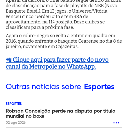
Apesar da derrota, o time baiano segue dentro da zona
de classificação para a fase de playoffs do NBB (Novo
Basquete Brasil). Em 13 jogos, o Universo/Vitória
venceu cinco, perdeu oito e tem 38.5 de
aproveitamento, na 11ª posição. Doze clubes se
classificam para a próxima fase.
Agora o rubro-negro só volta a entrar em quadra em
2016, quando enfrenta o basquete Cearense no dia 8 de
janeiro, novamente em Cajazeiras.
📲 Clique aqui para fazer parte do novo
canal da Metropole no WhatsApp.
Outras
notícias sobre
Esportes
ESPORTES
Robson Conceição perde na disputa por título
mundial no boxe
02 ago 2026