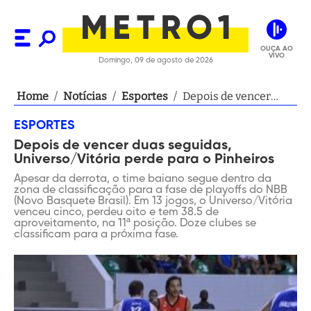
OUÇA AO
VIVO
Domingo, 09 de agosto de 2026
Home
/
Notícias
/
Esportes
/
Depois de vencer
duas seguidas,
ESPORTES
Universo/Vitória
Depois de vencer duas seguidas,
perde para o
Universo/Vitória perde para o Pinheiros
Pinheiros
Apesar da derrota, o time baiano segue dentro da
zona de classificação para a fase de playoffs do NBB
(Novo Basquete Brasil). Em 13 jogos, o Universo/Vitória
venceu cinco, perdeu oito e tem 38.5 de
aproveitamento, na 11ª posição. Doze clubes se
classificam para a próxima fase.