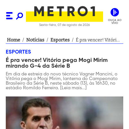
OUÇA AO
VIVO
Sexta-feira, 07 de agosto de 2026
Home
/
Notícias
/
Esportes
/
É pra vencer! Vitória
pega Mogi Mirim
ESPORTES
mirando G-4 da Série
É pra vencer! Vitória pega Mogi Mirim
B
mirando G-4 da Série B
Em dia de estreia do novo técnico Vagner Mancini, o
Vitória pega o Mogi Mirim, lanterna do Campeonato
Brasileiro da Série B, neste sábado (13), às 16h30, no
estádio Romildo Ferreira. [Leia mais...]