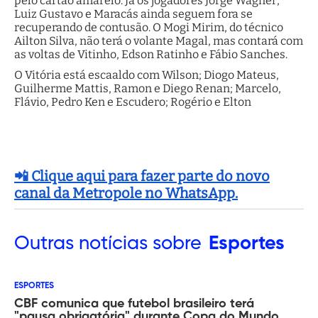
pelo cartão amarelo. Já os jogadores Jorge Wagner,
Luiz Gustavo e Maracás ainda seguem fora se
recuperando de contusão. O Mogi Mirim, do técnico
Ailton Silva, não terá o volante Magal, mas contará com
as voltas de Vitinho, Edson Ratinho e Fábio Sanches.
O Vitória está escaaldo com Wilson; Diogo Mateus,
Guilherme Mattis, Ramon e Diego Renan; Marcelo,
Flávio, Pedro Ken e Escudero; Rogério e Elton
📲 Clique aqui para fazer parte do novo
canal da Metropole no WhatsApp.
Outras
notícias sobre
Esportes
ESPORTES
CBF comunica que futebol brasileiro terá
"pausa obrigatória" durante Copa do Mundo