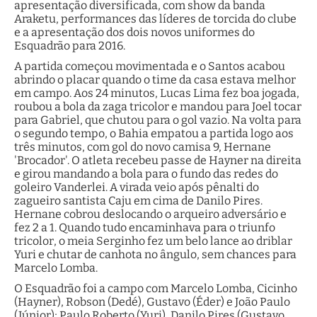
apresentação diversificada, com show da banda
Araketu, performances das líderes de torcida do clube
e a apresentação dos dois novos uniformes do
Esquadrão para 2016.
A partida começou movimentada e o Santos acabou
abrindo o placar quando o time da casa estava melhor
em campo. Aos 24 minutos, Lucas Lima fez boa jogada,
roubou a bola da zaga tricolor e mandou para Joel tocar
para Gabriel, que chutou para o gol vazio. Na volta para
o segundo tempo, o Bahia empatou a partida logo aos
três minutos, com gol do novo camisa 9, Hernane
'Brocador'. O atleta recebeu passe de Hayner na direita
e girou mandando a bola para o fundo das redes do
goleiro Vanderlei. A virada veio após pênalti do
zagueiro santista Caju em cima de Danilo Pires.
Hernane cobrou deslocando o arqueiro adversário e
fez 2 a 1. Quando tudo encaminhava para o triunfo
tricolor, o meia Serginho fez um belo lance ao driblar
Yuri e chutar de canhota no ângulo, sem chances para
Marcelo Lomba.
O Esquadrão foi a campo com Marcelo Lomba, Cicinho
(Hayner), Robson (Dedé), Gustavo (Éder) e João Paulo
(Júnior); Paulo Roberto (Yuri), Danilo Pires (Gustavo