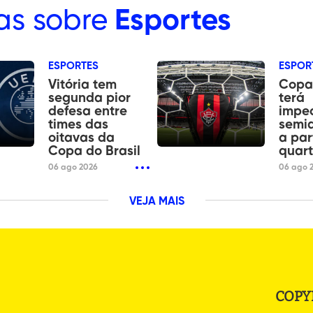
as sobre
Esportes
ESPORTES
ESPOR
Vitória tem
Copa 
segunda pior
terá
defesa entre
impe
times das
semi
oitavas da
a par
Copa do Brasil
quart
06 ago 2026
06 ago 
VEJA MAIS
COPY