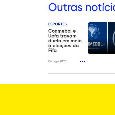
Outras
notíci
ESPORTES
Conmebol e
Uefa travam
duelo em meio
a eleições da
Fifa
06 ago 2026