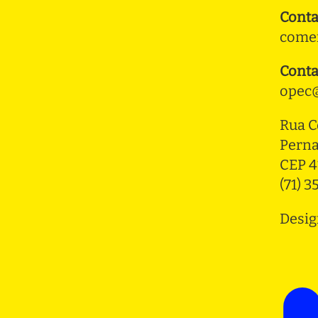
Conta
comer
Conta
opec@
Rua C
Pern
CEP 4
(71) 
Desig