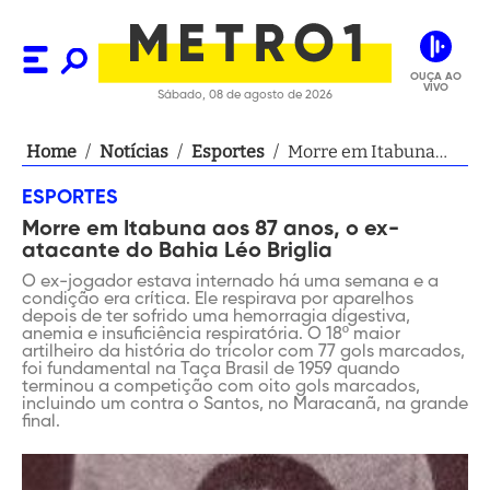
OUÇA AO
VIVO
Sábado, 08 de agosto de 2026
Home
/
Notícias
/
Esportes
/
Morre em Itabuna
aos 87 anos, o ex-
ESPORTES
atacante do Bahia
Morre em Itabuna aos 87 anos, o ex-
Léo Briglia
atacante do Bahia Léo Briglia
O ex-jogador estava internado há uma semana e a
condição era crítica. Ele respirava por aparelhos
depois de ter sofrido uma hemorragia digestiva,
anemia e insuficiência respiratória. O 18º maior
artilheiro da história do tricolor com 77 gols marcados,
foi fundamental na Taça Brasil de 1959 quando
terminou a competição com oito gols marcados,
incluindo um contra o Santos, no Maracanã, na grande
final.