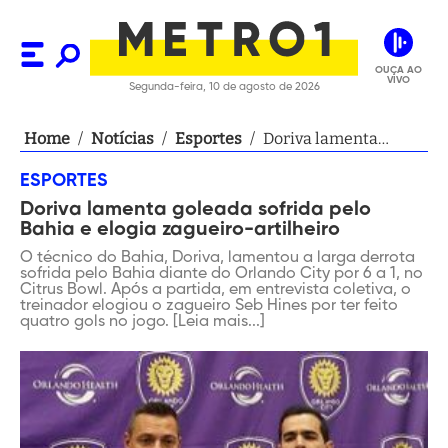
OUÇA AO
VIVO
Segunda-feira, 10 de agosto de 2026
Home
/
Notícias
/
Esportes
/
Doriva lamenta
goleada sofrida pelo
ESPORTES
Bahia e elogia
Doriva lamenta goleada sofrida pelo
zagueiro-artilheiro
Bahia e elogia zagueiro-artilheiro
O técnico do Bahia, Doriva, lamentou a larga derrota
sofrida pelo Bahia diante do Orlando City por 6 a 1, no
Citrus Bowl. Após a partida, em entrevista coletiva, o
treinador elogiou o zagueiro Seb Hines por ter feito
quatro gols no jogo. [Leia mais...]