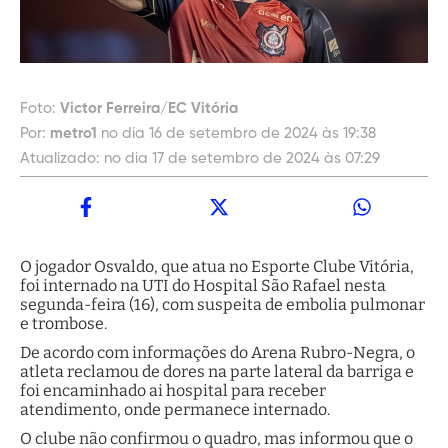
Foto:
Victor Ferreira/EC Vitória
Por:
metro1
no dia 16 de setembro de 2024 às 19:38
Atualizado:
no dia 17 de setembro de 2024 às 07:29
O jogador Osvaldo, que atua no Esporte Clube Vitória,
foi internado na UTI do Hospital São Rafael nesta
segunda-feira (16), com suspeita de embolia pulmonar
e trombose.
De acordo com informações do Arena Rubro-Negra, o
atleta reclamou de dores na parte lateral da barriga e
foi encaminhado ai hospital para receber
atendimento, onde permanece internado.
O clube não confirmou o quadro, mas informou que o