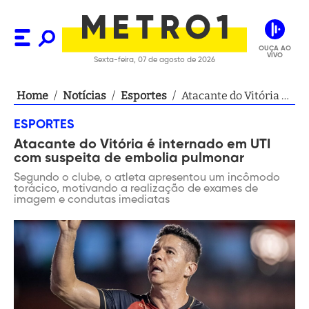
OUÇA AO
VIVO
Sexta-feira, 07 de agosto de 2026
Home
/
Notícias
/
Esportes
/
Atacante do Vitória é
internado em UTI
ESPORTES
com suspeita de
Atacante do Vitória é internado em UTI
embolia pulmonar
com suspeita de embolia pulmonar
Segundo o clube, o atleta apresentou um incômodo
torácico, motivando a realização de exames de
imagem e condutas imediatas