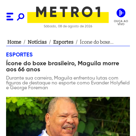
OUÇA AO
VIVO
Sábado, 08 de agosto de 2026
Home
/
Notícias
/
Esportes
/
Ícone do boxe
brasileiro, Maguila
ESPORTES
morre aos 66 anos
Ícone do boxe brasileiro, Maguila morre
aos 66 anos
Durante sua carreira, Maguila enfrentou lutas com
figuras de destaque no esporte como Evander Holyfield
e George Foreman