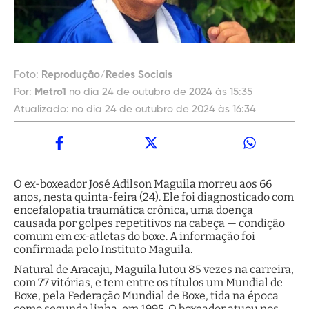
Foto:
Reprodução/Redes Sociais
Por:
Metro1
no dia 24 de outubro de 2024 às 15:35
Atualizado:
no dia 24 de outubro de 2024 às 16:34
O ex-boxeador José Adilson Maguila morreu aos 66
anos, nesta quinta-feira (24). Ele foi diagnosticado com
encefalopatia traumática crônica, uma doença
causada por golpes repetitivos na cabeça — condição
comum em ex-atletas do boxe. A informação foi
confirmada pelo Instituto Maguila.
Natural de Aracaju, Maguila lutou 85 vezes na carreira,
com 77 vitórias, e tem entre os títulos um Mundial de
Boxe, pela Federação Mundial de Boxe, tida na época
como segunda linha, em 1995. O boxeador atuou nos