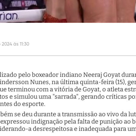
 2024 às 11:30
lizado pelo boxeador indiano Neeraj Goyat duran
indersson Nunes, na última quinta-feira (15), g
que terminou com a vitória de Goyat, o atleta est
s e simulou uma "sarrada", gerando críticas po
antes do esporte.
ém se deu durante a transmissão ao vivo da luta
s expressou indignação pela falta de punição ao 
iderando-a desrespeitosa e inadequada para um