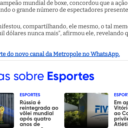
campeão mundial de boxe, concordou que a ação 
ndo o grande número de espectadores presentes
festou, compartilhando, ele mesmo, o tal meme
l dólares nunca mais", afirmou ele, revelando 
arte do novo canal da Metropole no WhatsApp.
as sobre
Esportes
ESPORTES
ESPOR
Rússia é
Em a
reintegrada ao
Vitór
vôlei mundial
ao C
após quatro
privi
anos de
Atlét