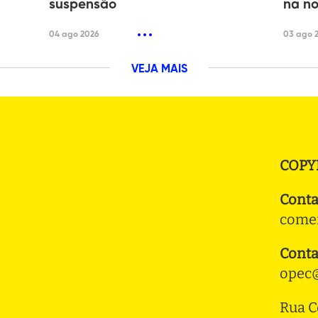
suspensão
na no
04 ago 2026
03 ago 
VEJA MAIS
COPY
Conta
comer
Conta
opec@
Rua C