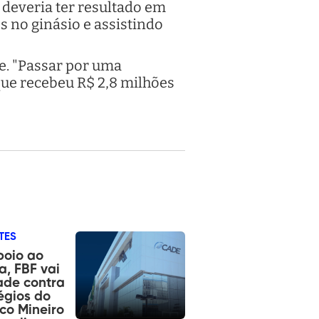
deveria ter resultado em
 no ginásio e assistindo
. "Passar por uma
que recebeu R$ 2,8 milhões
TES
poio ao
ia, FBF vai
ade contra
légios do
ico Mineiro