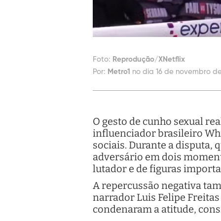
Foto:
Reprodução/XNetflix
Por:
Metro1
no dia 16 de novembro de
O gesto de cunho sexual rea
influenciador brasileiro Wh
sociais. Durante a disputa, 
adversário em dois momento
lutador e de figuras import
A repercussão negativa tamb
narrador Luis Felipe Freita
condenaram a atitude, cons