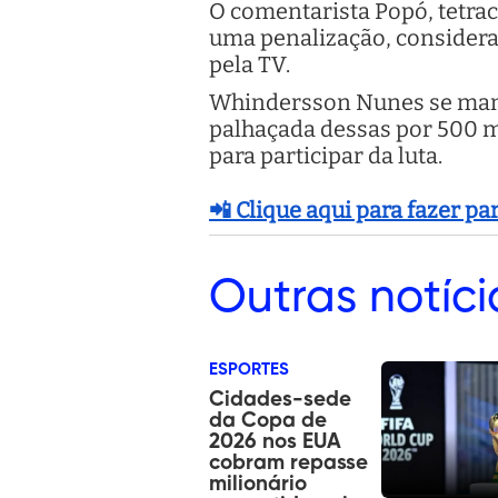
O comentarista Popó, tetra
uma penalização, considera
pela TV.
Whindersson Nunes se mani
palhaçada dessas por 500 mi
para participar da luta.
📲 Clique aqui para fazer p
Outras
notíci
ESPORTES
Cidades-sede
da Copa de
2026 nos EUA
cobram repasse
milionário