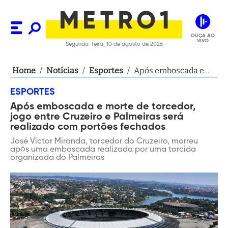
OUÇA AO
VIVO
Segunda-feira, 10 de agosto de 2026
Home
/
Notícias
/
Esportes
/
Após emboscada e
morte de torcedor,
ESPORTES
jogo entre Cruzeiro e
Após emboscada e morte de torcedor,
Palmeiras será
jogo entre Cruzeiro e Palmeiras será
realizado com
realizado com portões fechados
portões fechados
José Victor Miranda, torcedor do Cruzeiro, morreu
após uma emboscada realizada por uma torcida
organizada do Palmeiras