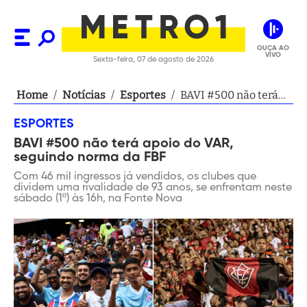
OUÇA AO
VIVO
Sexta-feira, 07 de agosto de 2026
Home
/
Notícias
/
Esportes
/
BAVI #500 não terá
apoio do VAR,
ESPORTES
seguindo norma da
BAVI #500 não terá apoio do VAR,
FBF
seguindo norma da FBF
Com 46 mil ingressos já vendidos, os clubes que
dividem uma rivalidade de 93 anos, se enfrentam neste
sábado (1º) às 16h, na Fonte Nova