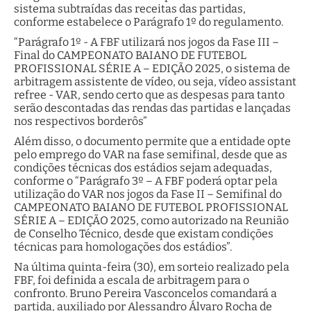
sistema subtraídas das receitas das partidas,
conforme estabelece o Parágrafo 1º do regulamento.
“Parágrafo 1º - A FBF utilizará nos jogos da Fase III –
Final do CAMPEONATO BAIANO DE FUTEBOL
PROFISSIONAL SÉRIE A – EDIÇÃO 2025, o sistema de
arbitragem assistente de vídeo, ou seja, vídeo assistant
refree - VAR, sendo certo que as despesas para tanto
serão descontadas das rendas das partidas e lançadas
nos respectivos borderôs”
Além disso, o documento permite que a entidade opte
pelo emprego do VAR na fase semifinal, desde que as
condições técnicas dos estádios sejam adequadas,
conforme o “Parágrafo 3º – A FBF poderá optar pela
utilização do VAR nos jogos da Fase II – Semifinal do
CAMPEONATO BAIANO DE FUTEBOL PROFISSIONAL
SÉRIE A – EDIÇÃO 2025, como autorizado na Reunião
de Conselho Técnico, desde que existam condições
técnicas para homologações dos estádios”.
Na última quinta-feira (30), em sorteio realizado pela
FBF, foi definida a escala de arbitragem para o
confronto. Bruno Pereira Vasconcelos comandará a
partida, auxiliado por Alessandro Álvaro Rocha de