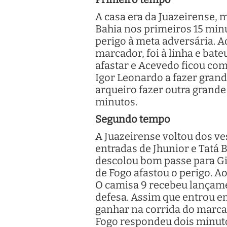
A casa era da Juazeirense, 
Bahia nos primeiros 15 minu
perigo à meta adversária. A
marcador, foi à linha e bate
afastar e Acevedo ficou com
Igor Leonardo a fazer grand
arqueiro fazer outra grande
minutos.
Segundo tempo
A Juazeirense voltou dos ve
entradas de Jhunior e Tatá B
descolou bom passe para Gil
de Fogo afastou o perigo. A
O camisa 9 recebeu lançamen
defesa. Assim que entrou e
ganhar na corrida do marcad
Fogo respondeu dois minuto