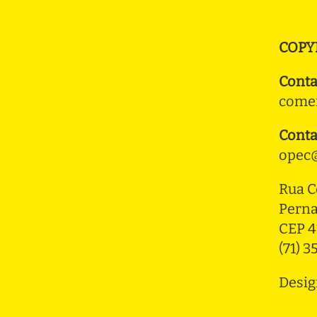
COPY
Conta
comer
Conta
opec@
Rua C
Pern
CEP 4
(71) 
Desig