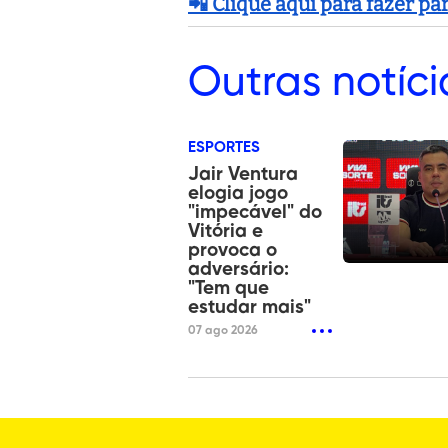
📲 Clique aqui para fazer p
Outras
notíci
ESPORTES
Jair Ventura
elogia jogo
"impecável" do
Vitória e
provoca o
adversário:
"Tem que
estudar mais"
07 ago 2026