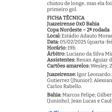
chutou de longe, mas ela fo
primeiro gol.
FICHA TÉCNICA
Juazeirense 0x0 Bahia
Copa Nordeste – 2ª rodada
Local:
Estádio Adauto Morae
Data:
05/02/2025 (quarta-fei
Horário:
19h
Árbitro:
Luciano da Silva Mi
Assistentes:
Renan Aguiar d
Cartões amarelos:
Wesley, Z
Juazeirense:
Igor Leonardo; 
Gutierrez (Jhunior); Alexsa
Carlos Rabello.
Bahia:
Marcos Felipe; Gilbe
(Juninho), Jean Lucas e Caul