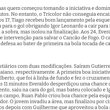
mas quem começou tomando a iniciativa e domina
tos. No entanto, o Tricolor não conseguia enca
os 17, Tiago recebeu bom lançamento pela esque
u para o gol obrigando Igor Leonardo a cair para 
 a sobra, mas isolou na finalização. Aos 24, Eve
e intervenção para salvar o Cancão de Fogo. O ca
 defesa ao bater de primeira na bola tocada de c
stiários com duas modificações. Saíram Gutierre
aiano, respectivamente. A primeira boa iniciativa
berto, que foi à linha de fundo e fez o cruzame
os 11 minutos Everaldo desperdiçou uma chance de
to, saiu na cara do gol, mas bateu colocado e I
m campo, Ruan Pablo criou boa chance pela esqu
or. O jovem invadiu a área, mas finalizou por 
s depois com Guilherme que aproveitou a bola m