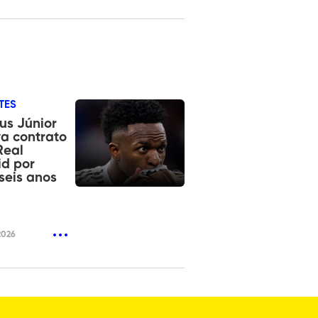
TES
ius Júnior
a contrato
Real
d por
seis anos
2026