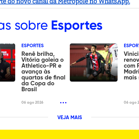
arte do novo canal da Metropole no WhatsApp.
as sobre
Esportes
ESPORTES
ESPOR
Renê brilha,
Vinic
Vitória goleia o
renov
Athletico-PR e
com 
avança às
Madri
quartas de final
mais 
da Copa do
Brasil
06 ago 2026
06 ago 
VEJA MAIS