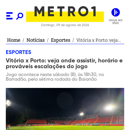
OUÇA AO
VIVO
Domingo, 09 de agosto de 2026
Home
/
Notícias
/
Esportes
/
Vitória x Porto: veja
onde assistir, horário
ESPORTES
e prováveis
Vitória x Porto: veja onde assistir, horário e
escalações do jogo
prováveis escalações do jogo
Jogo acontece neste sábado (8), às 18h30, no
Barradão, pela sétima rodada do Baianão