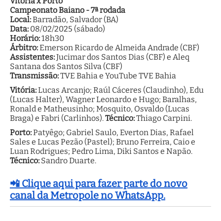
Vitória x Porto
Campeonato Baiano - 7ª rodada
Local:
Barradão, Salvador (BA)
Data:
08/02/2025 (sábado)
Horário:
18h30
Árbitro:
Emerson Ricardo de Almeida Andrade (CBF)
Assistentes:
Jucimar dos Santos Dias (CBF) e Aleq
Santana dos Santos Silva (CBF)
Transmissão:
TVE Bahia e YouTube TVE Bahia
Vitória:
Lucas Arcanjo; Raúl Cáceres (Claudinho), Edu
(Lucas Halter), Wagner Leonardo e Hugo; Baralhas,
Ronald e Matheusinho; Mosquito, Osvaldo (Lucas
Braga) e Fabri (Carlinhos).
Técnico:
Thiago Carpini.
Porto:
Patyêgo; Gabriel Saulo, Everton Dias, Rafael
Sales e Lucas Pezão (Pastel); Bruno Ferreira, Caio e
Luan Rodrigues; Pedro Lima, Diki Santos e Napão.
Técnico:
Sandro Duarte.
📲 Clique aqui para fazer parte do novo
canal da Metropole no WhatsApp.