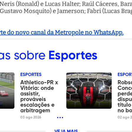
Neris (Ronald) e Lucas Halter; Raúl Cáceres, Bara
(Gustavo Mosquito) e Jamerson; Fabri (Lucas Brag
arte do novo canal da Metropole no WhatsApp.
as sobre
Esportes
ESPORTES
ESPOR
Athletico-PR x
Robs
Vitória: onde
Conc
assistir,
perd
prováveis
dispu
escalações e
títul
arbitragem
no bo
03 ago 2026
02 ago 
VEJA MAIS