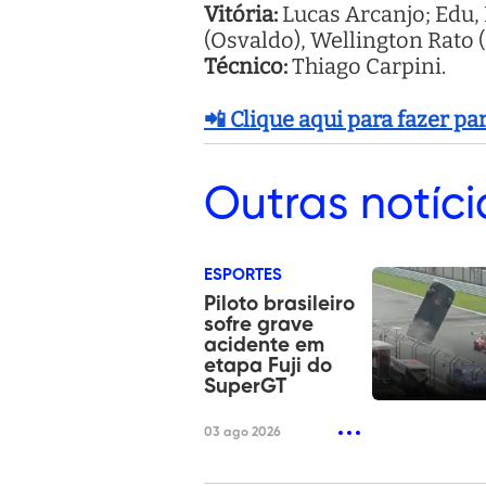
Vitória:
Lucas Arcanjo; Edu, 
(Osvaldo), Wellington Rato 
Técnico:
Thiago Carpini.
📲 Clique aqui para fazer p
Outras
notíci
ESPORTES
Piloto brasileiro
sofre grave
acidente em
etapa Fuji do
SuperGT
03 ago 2026