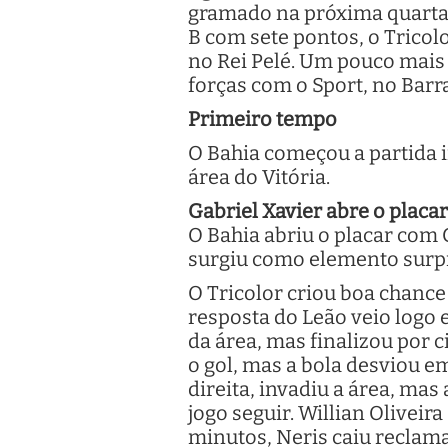
gramado na próxima quarta-fe
B com sete pontos, o Tricolor
no Rei Pelé. Um pouco mais 
forças com o Sport, no Barr
Primeiro tempo
O Bahia começou a partida 
área do Vitória.
Gabriel Xavier abre o placa
O Bahia abriu o placar com G
surgiu como elemento surpre
O Tricolor criou boa chance
resposta do Leão veio logo 
da área, mas finalizou por 
o gol, mas a bola desviou e
direita, invadiu a área, ma
jogo seguir. Willian Oliveir
minutos, Neris caiu reclam