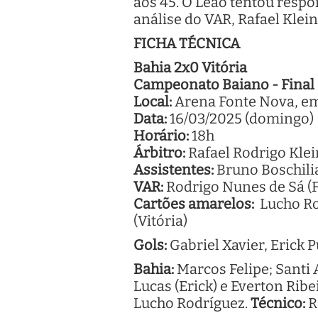
aos 45. O Leão tentou resp
análise do VAR, Rafael Klei
FICHA TÉCNICA
Bahia 2x0 Vitória
Campeonato Baiano - Final (
Local:
Arena Fonte Nova, em
Data:
16/03/2025 (domingo)
Horário:
18h
Árbitro:
Rafael Rodrigo Klei
Assistentes:
Bruno Boschilia
VAR:
Rodrigo Nunes de Sá (F
Cartões amarelos:
Lucho Rod
(Vitória)
Gols:
Gabriel Xavier, Erick P
Bahia:
Marcos Felipe; Santi 
Lucas (Erick) e Everton Ribe
Lucho Rodríguez.
Técnico:
R