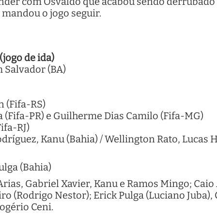
onder com Osvaldo que acabou sendo derrubado 
n mandou o jogo seguir.
jogo de ida)
 Salvador (BA)
n (Fifa-RS)
 (Fifa-PR) e Guilherme Dias Camilo (Fifa-MG)
ifa-RJ)
ríguez, Kanu (Bahia) / Wellington Rato, Lucas H
ulga (Bahia)
Arias, Gabriel Xavier, Kanu e Ramos Mingo; Caio
iro (Rodrigo Nestor); Erick Pulga (Luciano Juba), 
ogério Ceni.