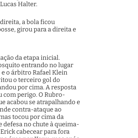
Lucas Halter.
ireita, a bola ficou
sse, girou para a direita e
ção da etapa inicial.
osquito entrando no lugar
e o árbitro Rafael Klein
itou o terceiro gol do
mandou por cima. A resposta
ou com perigo. O Rubro-
ue acabou se atrapalhando e
ande contra-ataque ao
, mas tocou por cima da
e defesa no chute à queima-
e Erick cabecear para fora