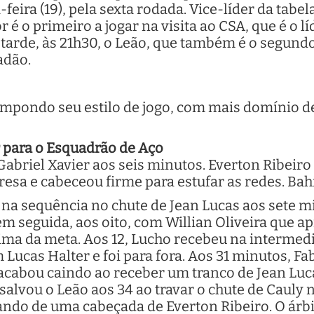
ira (19), pela sexta rodada. Vice-líder da tabel
 é o primeiro a jogar na visita ao CSA, que é o lí
tarde, às 21h30, o Leão, que também é o segund
adão.
impondo seu estilo de jogo, com mais domínio de
r para o Esquadrão de Aço
abriel Xavier aos seis minutos. Everton Ribeiro 
sa e cabeceou firme para estufar as redes. Bahi
 na sequência no chute de Jean Lucas aos sete mi
em seguida, aos oito, com Willian Oliveira que a
cima da meta. Aos 12, Lucho recebeu na intermedi
m Lucas Halter e foi para fora. Aos 31 minutos, F
s acabou caindo ao receber um tranco de Jean Lu
a salvou o Leão aos 34 ao travar o chute de Cauly
ando de uma cabeçada de Everton Ribeiro. O árb