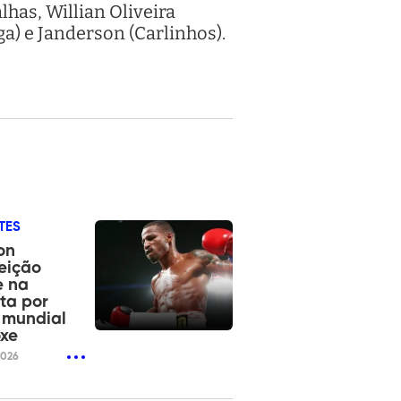
lhas, Willian Oliveira
a) e Janderson (Carlinhos).
TES
on
eição
e na
ta por
o mundial
xe
2026