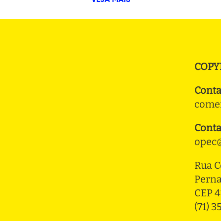
COPY
Conta
comer
Conta
opec@
Rua C
Pern
CEP 4
(71) 