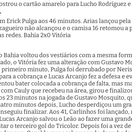
ostrou o cartão amarelo para Lucho Rodríguez e 
r
 Erick Pulga aos 46 minutos. Arias lançou pela d
zagueiro não alcançou e o camisa 16 retomou a po
s redes. Bahia 2x0 Vitória
 Bahia voltou dos vestiários com a mesma forma
tado, o Vitória fez uma alteração com Gustavo M
 primeiro minuto, Pulga foi derrubado por Neris 
para a cobrança e Lucas Arcanjo fez a defesa e ev
tentou bater colocada a cobrança de falta, mas 
 com Cauly que recebeu na área, girou e finaliz
s 23 minutos na jogada de Gustavo Mosquito, q
uatro minutos depois, Lucho desperdiçou um gr
nseguiu finalizar. Aos 41, Carlinhos foi lançado
 Lucas Arcanjo salvou o Leão ao fazer uma grand
tar o terceiro gol do Tricolor. Depois foi a vez d