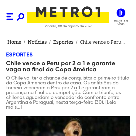
OUÇA AO
VIVO
Sábado, 08 de agosto de 2026
Home
/
Notícias
/
Esportes
/
Chile vence o Peru
por 2 a 1 e garante
ESPORTES
vaga na final da Copa
Chile vence o Peru por 2 a 1 e garante
América
vaga na final da Copa América
O Chile vai ter a chance de conquistar o primeiro título
da Copa América dentro de casa. Os anfitriões do
torneio venceram o Peru por 2 a 1 e garantiram a
presença na final da competição. Com o triunfo, os
chilenos aguardam o vencedor do confronto entre
Argentina e Paraguai, nesta terça-feira (30). [Leia
mais...]