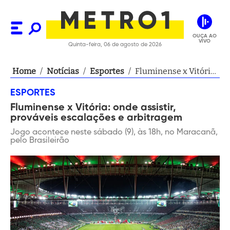
OUÇA AO
VIVO
Quinta-feira, 06 de agosto de 2026
Home
/
Notícias
/
Esportes
/
Fluminense x Vitória:
onde assistir,
ESPORTES
prováveis escalações
Fluminense x Vitória: onde assistir,
e arbitragem
prováveis escalações e arbitragem
Jogo acontece neste sábado (9), às 18h, no Maracanã,
pelo Brasileirão