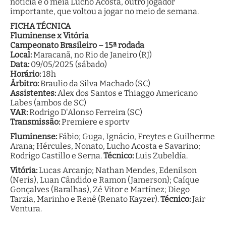
notícia é o meia Lucho Acosta, outro jogador
importante, que voltou a jogar no meio de semana.
FICHA TÉCNICA
Fluminense x Vitória
Campeonato Brasileiro – 15ª rodada
Local:
Maracanã, no Rio de Janeiro (RJ)
Data:
09/05/2025 (sábado)
Horário:
18h
Árbitro:
Braulio da Silva Machado (SC)
Assistentes:
Alex dos Santos e Thiaggo Americano
Labes (ambos de SC)
VAR:
Rodrigo D'Alonso Ferreira (SC)
Transmissão:
Premiere e sportv
Fluminense:
Fábio; Guga, Ignácio, Freytes e Guilherme
Arana; Hércules, Nonato, Lucho Acosta e Savarino;
Rodrigo Castillo e Serna.
Técnico:
Luis Zubeldía.
Vitória:
Lucas Arcanjo; Nathan Mendes, Edenilson
(Neris), Luan Cândido e Ramon (Jamerson); Caíque
Gonçalves (Baralhas), Zé Vitor e Martínez; Diego
Tarzia, Marinho e Renê (Renato Kayzer).
Técnico:
Jair
Ventura.