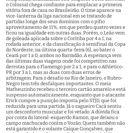
o Colossal chega confiante para emplacar a primeira
vitória fora de casa no Brasileirão. O time aparece na
vice-lanterna da liga nacional em se tratando de
partidas longe dos seus domínios com o pífio
aproveitamento de 11%, em que perdeu quatro vezes e
ficou na igualdade em outras duas. Porém, o Leão vem
de goleada aplicada sobre o Coritiba por 4 a 1, na
rodada anterior, e da classificação à semifinal da Copa
do Nordeste, na última quarta-feira (6), ao bater o
Ceará por 1 a 0, ambos no Barradão. A esperança vem
das últimas duas viagens onde foi competitivo nas
derrotas para o Flamengo por 2 a 1, e para o Athletico-
PR por 3 a 1, mas as duas com duas erros de
arbitragem. Para o desafio no Rio de Janeiro, o Rubro-
Negro tem três desfalques importantes. O meia
Matheuzinho recebeu o terceiro cartão amarelo e está
suspenso automaticamente, enquanto que o atacante
Erick cumpre a punição imposta pelo STJD, que foi
reduzida para uma partida. Já o zagueiro Cacá sentiu
um desconforto muscular e foi vetado. A dúvida fica
por conta do lateral-esquerdo Ramon, que deixou o
campo machucado contra o Vozão. Quem também não
está garantido é o volante Caíque Gonçalves, que