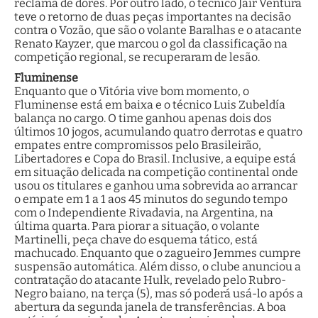
reclama de dores. Por outro lado, o técnico Jair Ventura
teve o retorno de duas peças importantes na decisão
contra o Vozão, que são o volante Baralhas e o atacante
Renato Kayzer, que marcou o gol da classificação na
competição regional, se recuperaram de lesão.
Fluminense
Enquanto que o Vitória vive bom momento, o
Fluminense está em baixa e o técnico Luis Zubeldía
balança no cargo. O time ganhou apenas dois dos
últimos 10 jogos, acumulando quatro derrotas e quatro
empates entre compromissos pelo Brasileirão,
Libertadores e Copa do Brasil. Inclusive, a equipe está
em situação delicada na competição continental onde
usou os titulares e ganhou uma sobrevida ao arrancar
o empate em 1 a 1 aos 45 minutos do segundo tempo
com o Independiente Rivadavia, na Argentina, na
última quarta. Para piorar a situação, o volante
Martinelli, peça chave do esquema tático, está
machucado. Enquanto que o zagueiro Jemmes cumpre
suspensão automática. Além disso, o clube anunciou a
contratação do atacante Hulk, revelado pelo Rubro-
Negro baiano, na terça (5), mas só poderá usá-lo após a
abertura da segunda janela de transferências. A boa