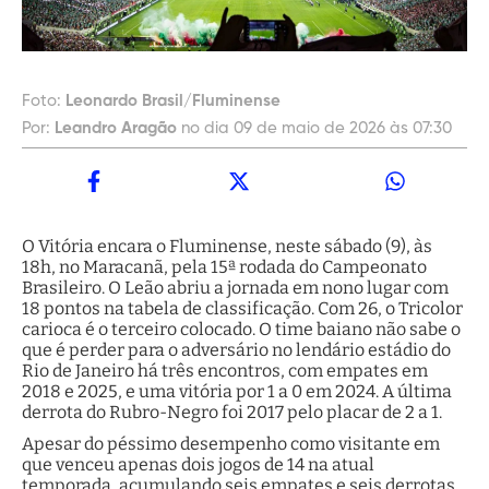
Foto:
Leonardo Brasil/Fluminense
Por:
Leandro Aragão
no dia 09 de maio de 2026 às 07:30
O Vitória encara o Fluminense, neste sábado (9), às
18h, no Maracanã, pela 15ª rodada do Campeonato
Brasileiro. O Leão abriu a jornada em nono lugar com
18 pontos na tabela de classificação. Com 26, o Tricolor
carioca é o terceiro colocado. O time baiano não sabe o
que é perder para o adversário no lendário estádio do
Rio de Janeiro há três encontros, com empates em
2018 e 2025, e uma vitória por 1 a 0 em 2024. A última
derrota do Rubro-Negro foi 2017 pelo placar de 2 a 1.
Apesar do péssimo desempenho como visitante em
que venceu apenas dois jogos de 14 na atual
temporada, acumulando seis empates e seis derrotas,