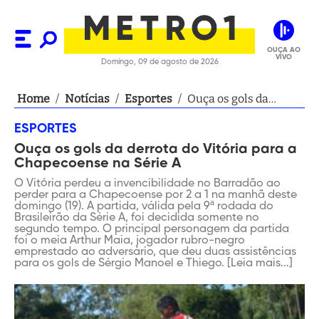
OUÇA AO
VIVO
Domingo, 09 de agosto de 2026
Home
/
Notícias
/
Esportes
/
Ouça os gols da
derrota do Vitória
ESPORTES
para a Chapecoense
Ouça os gols da derrota do Vitória para a
na Série A
Chapecoense na Série A
O Vitória perdeu a invencibilidade no Barradão ao
perder para a Chapecoense por 2 a 1 na manhã deste
domingo (19). A partida, válida pela 9ª rodada do
Brasileirão da Série A, foi decidida somente no
segundo tempo. O principal personagem da partida
foi o meia Arthur Maia, jogador rubro-negro
emprestado ao adversário, que deu duas assistências
para os gols de Sérgio Manoel e Thiego. [Leia mais...]