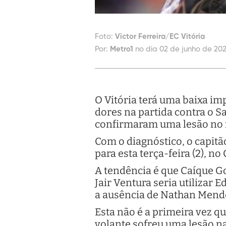
Foto:
Victor Ferreira/EC Vitória
Por:
Metro1
no dia 02 de junho de 202
O Vitória terá uma baixa i
dores na partida contra o S
confirmaram uma lesão no m
Com o diagnóstico, o capitã
para esta terça-feira (2), n
A tendência é que Caíque G
Jair Ventura seria utilizar 
a ausência de Nathan Mend
Esta não é a primeira vez 
volante sofreu uma lesão na