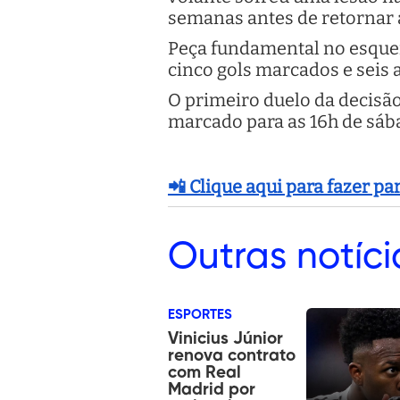
semanas antes de retornar
Peça fundamental no esquem
cinco gols marcados e seis a
O primeiro duelo da decisão
marcado para as 16h de sáb
📲 Clique aqui para fazer p
Outras
notíci
ESPORTES
Vinicius Júnior
renova contrato
com Real
Madrid por