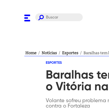
Home
/
Notícias
/
Esportes
/
Baralhas tem l
ESPORTES
Baralhas te
o Vitória n
Volante sofreu problema m
contra o Fortaleza