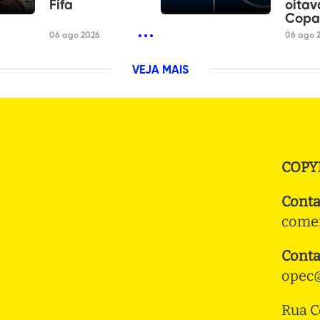
Fifa
oitav
Copa 
06 ago 2026
06 ago 
VEJA MAIS
COPY
Conta
comer
Conta
opec@
Rua C