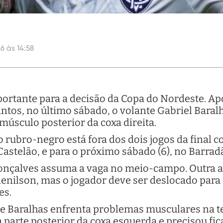
6 às 14:58
mportante para a decisão da Copa do Nordeste. A
antos, no último sábado, o volante Gabriel Bara
úsculo posterior da coxa direita.
o rubro-negro está fora dos dois jogos da final 
o Castelão, e para o próximo sábado (6), no Barrad
onçalves assuma a vaga no meio-campo. Outra al
Edenilson, mas o jogador deve ser deslocado para a
es.
que Baralhas enfrenta problemas musculares na t
 parte posterior da coxa esquerda e precisou fi