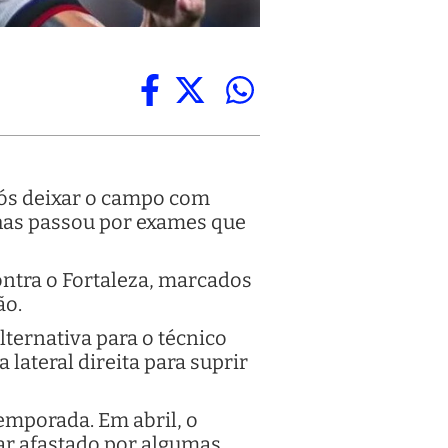
pós deixar o campo com
lhas passou por exames que
contra o Fortaleza, marcados
ão.
ternativa para o técnico
 lateral direita para suprir
emporada. Em abril, o
car afastado por algumas