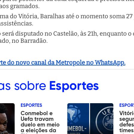
 aos gramados.
a do Vitória, Baralhas até o momento soma 27 
ssistências.
 será disputado no Castelão, às 21h, enquanto o 
ado, no Barradão.
arte do novo canal da Metropole no WhatsApp.
as sobre
Esportes
ESPORTES
ESPOR
Conmebol e
Vitór
Uefa travam
segun
duelo em meio
defes
a eleições da
times