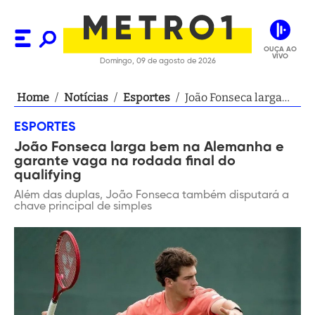
OUÇA AO
VIVO
Domingo, 09 de agosto de 2026
Home
/
Notícias
/
Esportes
/
João Fonseca larga
bem na Alemanha e
ESPORTES
garante vaga na
João Fonseca larga bem na Alemanha e
rodada final do
garante vaga na rodada final do
qualifying
qualifying
Além das duplas, João Fonseca também disputará a
chave principal de simples