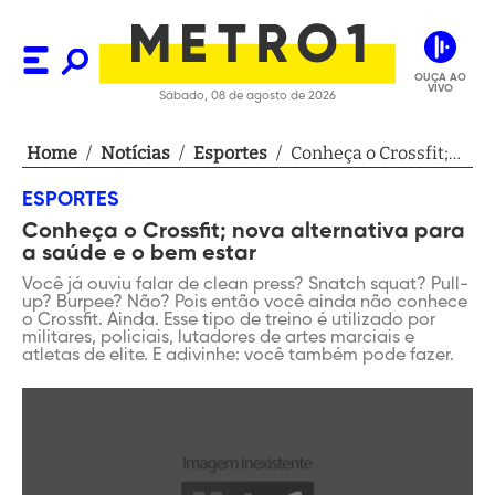
OUÇA AO
VIVO
Sábado, 08 de agosto de 2026
Home
/
Notícias
/
Esportes
/
Conheça o Crossfit;
nova alternativa para
ESPORTES
a saúde e o bem estar
Conheça o Crossfit; nova alternativa para
a saúde e o bem estar
Você já ouviu falar de clean press? Snatch squat? Pull-
up? Burpee? Não? Pois então você ainda não conhece
o Crossfit. Ainda. Esse tipo de treino é utilizado por
militares, policiais, lutadores de artes marciais e
atletas de elite. E adivinhe: você também pode fazer.