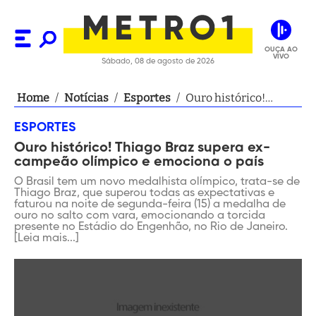
OUÇA AO
VIVO
Sábado, 08 de agosto de 2026
Home
/
Notícias
/
Esportes
/
Ouro histórico!
Thiago Braz supera
ESPORTES
ex-campeão olímpico
Ouro histórico! Thiago Braz supera ex-
e emociona o país
campeão olímpico e emociona o país
O Brasil tem um novo medalhista olímpico, trata-se de
Thiago Braz, que superou todas as expectativas e
faturou na noite de segunda-feira (15) a medalha de
ouro no salto com vara, emocionando a torcida
presente no Estádio do Engenhão, no Rio de Janeiro.
[Leia mais...]