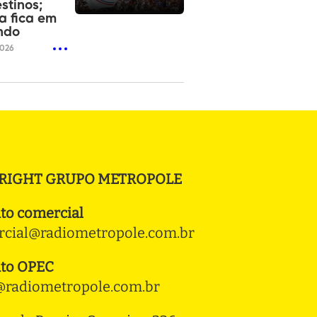
stinos;
ia fica em
ndo
2026
RIGHT GRUPO METROPOLE
to comercial
cial@radiometropole.com.br
to OPEC
radiometropole.com.br