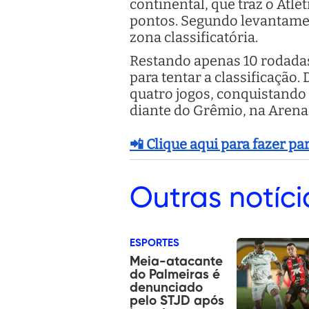
continental, que traz o Atlé
pontos. Segundo levantament
zona classificatória.
Restando apenas 10 rodadas 
para tentar a classificação
quatro jogos, conquistando
diante do Grêmio, na Arena 
📲 Clique aqui para fazer p
Outras
notíci
ESPORTES
Meia-atacante
do Palmeiras é
denunciado
pelo STJD após