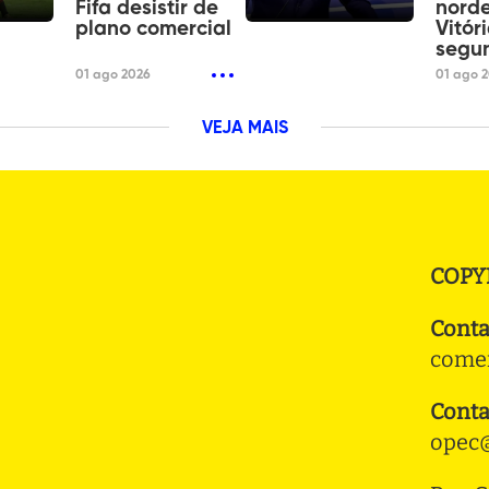
Fifa desistir de
norde
plano comercial
Vitór
segu
01 ago 2026
01 ago 
VEJA MAIS
COPY
Conta
comer
Conta
opec@