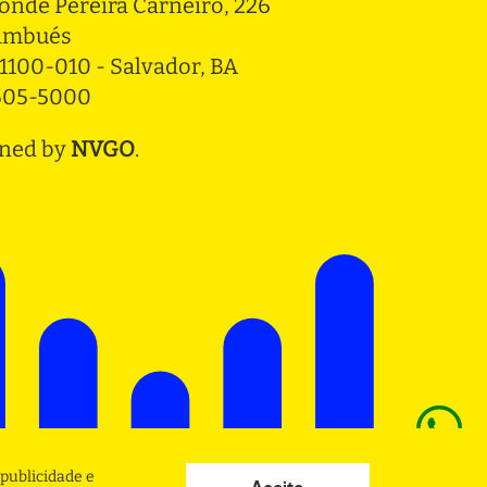
onde Pereira Carneiro, 226 
ambués
1100-010 - Salvador, BA
3505-5000
ned by
NVGO
.
publicidade e