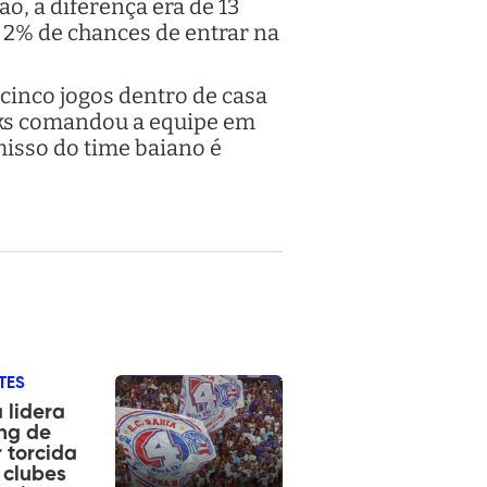
ão, a diferença era de 13
 2% de chances de entrar na
 cinco jogos dentro de casa
ucks comandou a equipe em
isso do time baiano é
TES
 lidera
ng de
 torcida
 clubes