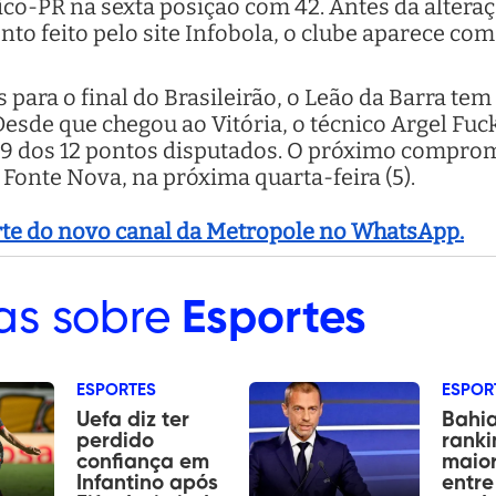
tico-PR na sexta posição com 42. Antes da alteraç
o feito pelo site Infobola, o clube aparece com
para o final do Brasileirão, o Leão da Barra tem
. Desde que chegou ao Vitória, o técnico Argel F
 9 dos 12 pontos disputados. O próximo comprom
Fonte Nova, na próxima quarta-feira (5).
arte do novo canal da Metropole no WhatsApp.
as sobre
Esportes
ESPORTES
ESPOR
Uefa diz ter
Bahia
perdido
ranki
confiança em
maior
Infantino após
entre