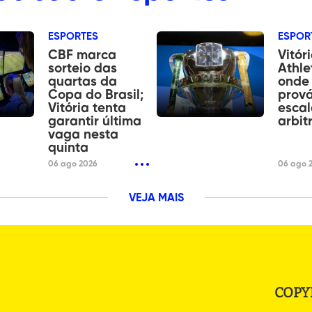
ESPORTES
ESPOR
CBF marca
Vitóri
sorteio das
Athle
quartas da
onde 
Copa do Brasil;
prová
Vitória tenta
escal
garantir última
arbi
vaga nesta
quinta
06 ago 2026
06 ago 
VEJA MAIS
COPY