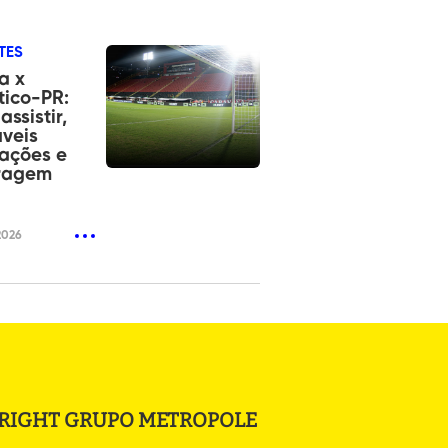
TES
a x
tico-PR:
assistir,
veis
ações e
tragem
2026
RIGHT GRUPO METROPOLE