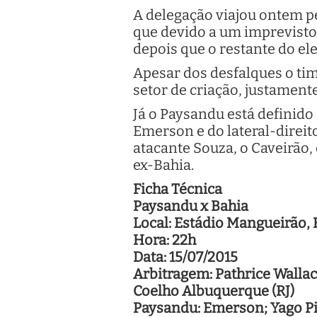
A delegação viajou ontem p
que devido a um imprevisto 
depois que o restante do el
Apesar dos desfalques o ti
setor de criação, justament
Já o Paysandu está definido
Emerson e do lateral-direit
atacante Souza, o Caveirão,
ex-Bahia.
Ficha Técnica
Paysandu x Bahia
Local: Estádio Mangueirão, 
Hora: 22h
Data: 15/07/2015
Arbitragem: Pathrice Wallace
Coelho Albuquerque (RJ)
Paysandu: Emerson; Yago Pi