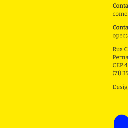
Conta
comer
Conta
opec@
Rua C
Pern
CEP 4
(71) 
Desig