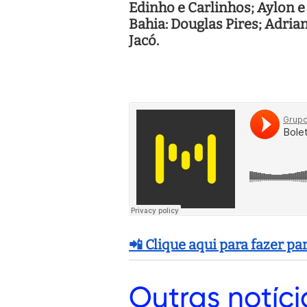
Edinho e Carlinhos; Aylon e
Bahia: Douglas Pires; Adrian
Jacó.
📲 Clique aqui para fazer p
Outras
notíci