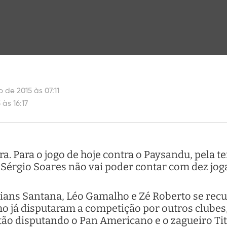
o de 2015 às 07:11
 às 16:17
a. Para o jogo de hoje contra o Paysandu, pela t
ico Sérgio Soares não vai poder contar com dez j
lians Santana, Léo Gamalho e Zé Roberto se rec
mo já disputaram a competição por outros clube
tão disputando o Pan Americano e o zagueiro Tit