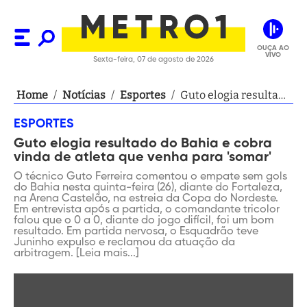
OUÇA AO
VIVO
Sexta-feira, 07 de agosto de 2026
Home
/
Notícias
/
Esportes
/
Guto elogia resultado
do Bahia e cobra
ESPORTES
vinda de atleta que
Guto elogia resultado do Bahia e cobra
venha para 'somar'
vinda de atleta que venha para 'somar'
O técnico Guto Ferreira comentou o empate sem gols
do Bahia nesta quinta-feira (26), diante do Fortaleza,
na Arena Castelão, na estreia da Copa do Nordeste.
Em entrevista após a partida, o comandante tricolor
falou que o 0 a 0, diante do jogo difícil, foi um bom
resultado. Em partida nervosa, o Esquadrão teve
Juninho expulso e reclamou da atuação da
arbitragem. [Leia mais...]