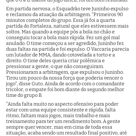
Em partida nervosa, o Esquadrão teve Juninho expulso
e reclamou da atuação da arbitragem. "Primeiros 90
minutos completos do grupo. Essa já foi a quarta
partida do Fortaleza, natural que eles estivessem mais
soltos. Mas quando a equipe pôs a bola no chão e
conseguiu tocar a bola mais rápida. Fez um gol mal
anulado. O time começou a ser agredido, Juninho fez
duas faltas na partida e foi expulso. O Vaccaria parecia
um lutador de MMA, dando cotovelada a torto e a
direito. O time deles queria criar polêmica e
pressionar a gente, o que não conseguiram.
Pressionaram a arbitragem, que expulsou o Juninho.
Tirou um pouco da nossa força que poderia vencer o
jogo", disse Guto. Ainda de acordo com o comandante
tricolor, o empate foi bom diante do segundo melhor
time do grupo B.
"Ainda falta muito no aspecto ofensivo para poder
estar com uma equipe consistente e rápida. falta
ritmo, faltam mais jogos, mais trabalho e mais
treinamento para ter um rendimento bom. A gente
sempre quer vencer, mas em cima de toda essa
situação, acaba sendo um resultado final positivo, até