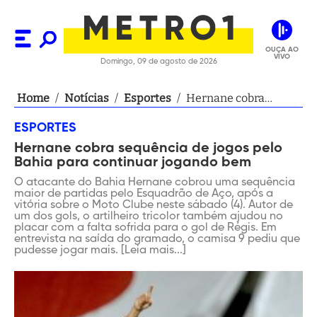
OUÇA AO
VIVO
Domingo, 09 de agosto de 2026
Home
/
Notícias
/
Esportes
/
Hernane cobra
sequência de jogos
ESPORTES
pelo Bahia para
Hernane cobra sequência de jogos pelo
continuar jogando
Bahia para continuar jogando bem
bem
O atacante do Bahia Hernane cobrou uma sequência
maior de partidas pelo Esquadrão de Aço, após a
vitória sobre o Moto Clube neste sábado (4). Autor de
um dos gols, o artilheiro tricolor também ajudou no
placar com a falta sofrida para o gol de Régis. Em
entrevista na saída do gramado, o camisa 9 pediu que
pudesse jogar mais. [Leia mais...]