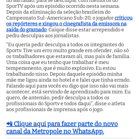
no Barradão, para se desculpar com membros do
SporTV após um episódio ocorrido nesta semana.
Depois da eliminação da seleção brasileira do
Campeonato Sul-Americano Sub-20, o jogador
criticou
os repórteres e xingou o cinegrafista da emissora na
saída do gramado
. Caíque disse estar arrependido e
pediu desculpas aos jornalistas.
"Eu queria pedir desculpa a todos os integrantes do
Sportv. Tive um erro muito grande em ofender, não só
os trabalhadores que estavam ali, mas pais de família.
Uma coisa que eu tenho que trabalhar é meu
temperamento, que é muito explosivo. Eu estou
trabalhando nisso. Depois daquele episódio minha
mãe me ligou ainda no hotel e e falei que tinha errado.
Falando aqui para vocês eu digo que isso não vai mais
acontecer, está servindo de aprendizado para mim. Eu
quero, de antemão, pedir desculpa a todos os
profissionais do Sportv e todos daqui", disse o atleta
aos profissionais de imprensa após o jogo.
📲 Clique aqui para fazer parte do novo
canal da Metropole no WhatsApp.