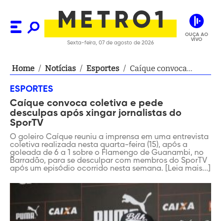
OUÇA AO
VIVO
Sexta-feira, 07 de agosto de 2026
Home
/
Notícias
/
Esportes
/
Caíque convoca
coletiva e pede
ESPORTES
desculpas após
Caíque convoca coletiva e pede
xingar jornalistas do
desculpas após xingar jornalistas do
SporTV
SporTV
O goleiro Caíque reuniu a imprensa em uma entrevista
coletiva realizada nesta quarta-feira (15), após a
goleada de 6 a 1 sobre o Flamengo de Guanambi, no
Barradão, para se desculpar com membros do SporTV
após um episódio ocorrido nesta semana. [Leia mais...]