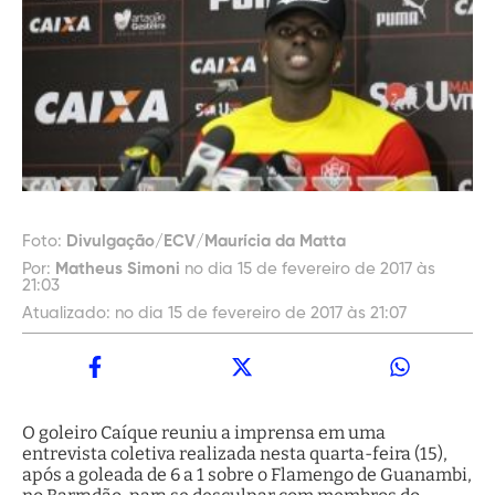
Foto:
Divulgação/ECV/Maurícia da Matta
Por:
Matheus Simoni
no dia 15 de fevereiro de 2017 às
21:03
Atualizado:
no dia 15 de fevereiro de 2017 às 21:07
O goleiro Caíque reuniu a imprensa em uma
entrevista coletiva realizada nesta quarta-feira (15),
após a goleada de 6 a 1 sobre o Flamengo de Guanambi,