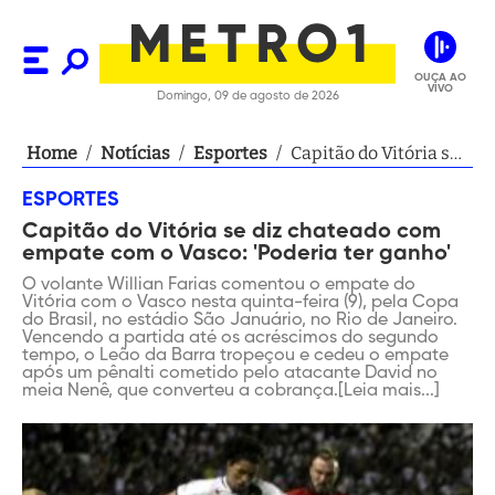
OUÇA AO
VIVO
Domingo, 09 de agosto de 2026
Home
/
Notícias
/
Esportes
/
Capitão do Vitória se
diz chateado com
ESPORTES
empate com o Vasco:
Capitão do Vitória se diz chateado com
'Poderia ter ganho'
empate com o Vasco: 'Poderia ter ganho'
O volante Willian Farias comentou o empate do
Vitória com o Vasco nesta quinta-feira (9), pela Copa
do Brasil, no estádio São Januário, no Rio de Janeiro.
Vencendo a partida até os acréscimos do segundo
tempo, o Leão da Barra tropeçou e cedeu o empate
após um pênalti cometido pelo atacante David no
meia Nenê, que converteu a cobrança.[Leia mais...]