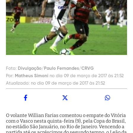
Foto:
Divulgação/Paulo Fernandes/CRVG
Por:
Matheus Simoni
no dia 09 de março de 2017 às 21:52
Atualizado:
no dia 09 de março de 2017 às 21:52
O volante Willian Farias comentou o empate do Vitória
com o Vasco nesta quinta-feira (9), pela Copa do Brasil,
no estádio São Januário, no Rio de Janeiro. Vencendo a
partida até os acréscimos do segundo tempo, o Leão da