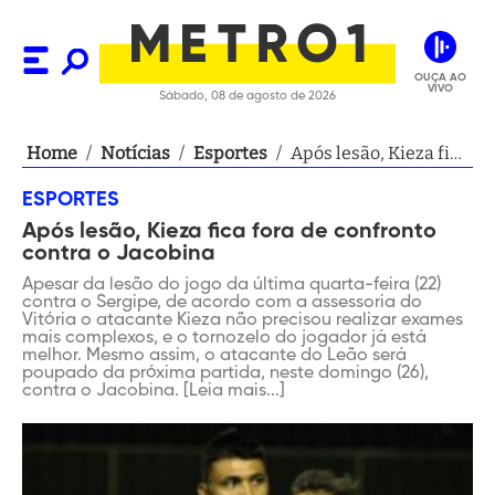
OUÇA AO
VIVO
Sábado, 08 de agosto de 2026
Home
/
Notícias
/
Esportes
/
Após lesão, Kieza fica
fora de confronto
ESPORTES
contra o Jacobina
Após lesão, Kieza fica fora de confronto
contra o Jacobina
Apesar da lesão do jogo da última quarta-feira (22)
contra o Sergipe, de acordo com a assessoria do
Vitória o atacante Kieza não precisou realizar exames
mais complexos, e o tornozelo do jogador já está
melhor. Mesmo assim, o atacante do Leão será
poupado da próxima partida, neste domingo (26),
contra o Jacobina. [Leia mais...]