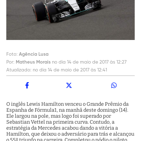
Foto:
Agência Lusa
Por:
Matheus Morais
no dia 14 de maio de 2017 às 12:27
Atualizado:
no dia 14 de maio de 2017 às 12:41
O inglês Lewis Hamilton venceu o Grande Prêmio da
Espanha de Fórmula1, na manhã deste domingo (14).
Ele largou na pole, mas logo foi superado por
Sebastian Vettel na primeira curva. Contudo, a
estratégia da Mercedes acabou dando a vitória a
Hamilton, que deixou o adversário para trás e alcançou
o 55º triunfo na carreira. Completou o pódio o piloto