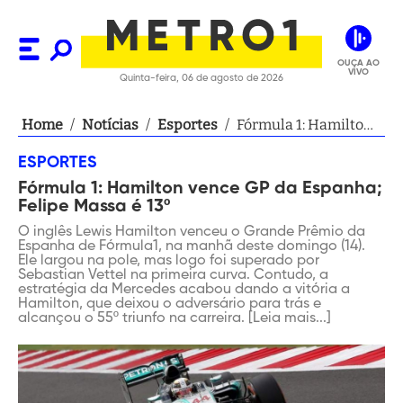
OUÇA AO
VIVO
Quinta-feira, 06 de agosto de 2026
Home
/
Notícias
/
Esportes
/
Fórmula 1: Hamilton
vence GP da
ESPORTES
Espanha; Felipe
Fórmula 1: Hamilton vence GP da Espanha;
Massa é 13º
Felipe Massa é 13º
O inglês Lewis Hamilton venceu o Grande Prêmio da
Espanha de Fórmula1, na manhã deste domingo (14).
Ele largou na pole, mas logo foi superado por
Sebastian Vettel na primeira curva. Contudo, a
estratégia da Mercedes acabou dando a vitória a
Hamilton, que deixou o adversário para trás e
alcançou o 55º triunfo na carreira. [Leia mais...]