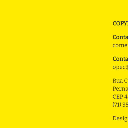
COPY
Conta
comer
Conta
opec@
Rua C
Pern
CEP 4
(71) 
Desig