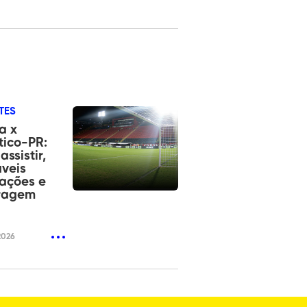
TES
a x
tico-PR:
assistir,
veis
ações e
tragem
2026