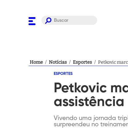
Home
/
Notícias
/
Esportes
/
Petkovic marca
ESPORTES
Petkovic ma
assistência
Vivendo uma jornada tripla
surpreendeu no treinamen