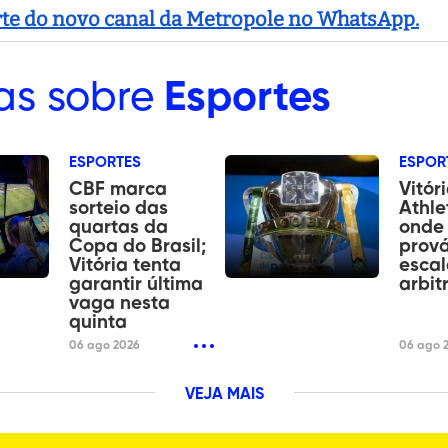
arte do novo canal da Metropole no WhatsApp.
as sobre
Esportes
ESPORTES
ESPOR
CBF marca
Vitóri
sorteio das
Athle
quartas da
onde 
Copa do Brasil;
prová
Vitória tenta
escal
garantir última
arbi
vaga nesta
quinta
06 ago 2026
06 ago 
VEJA MAIS