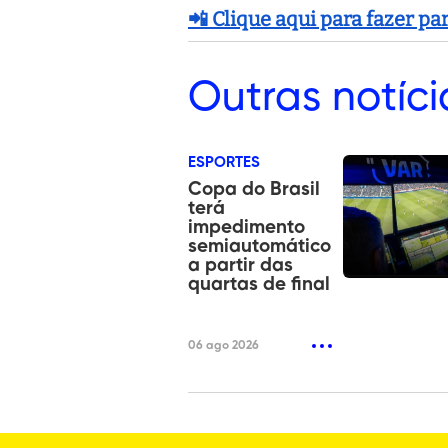
📲 Clique aqui para fazer p
Outras
notíci
ESPORTES
Copa do Brasil
terá
impedimento
semiautomático
a partir das
quartas de final
06 ago 2026