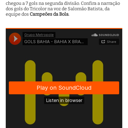
chegou a 7 gols na segunda divisão. Confira a narração
dos gols do Tricolor na voz de Salomão Batista, da
equipe dos
Campeões da Bola
.