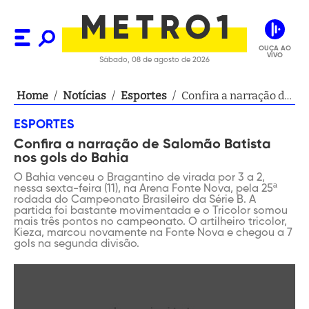
OUÇA AO
VIVO
Sábado, 08 de agosto de 2026
Home
/
Notícias
/
Esportes
/
Confira a narração de
Salomão Batista nos
ESPORTES
gols do Bahia
Confira a narração de Salomão Batista
nos gols do Bahia
O Bahia venceu o Bragantino de virada por 3 a 2,
nessa sexta-feira (11), na Arena Fonte Nova, pela 25ª
rodada do Campeonato Brasileiro da Série B. A
partida foi bastante movimentada e o Tricolor somou
mais três pontos no campeonato. O artilheiro tricolor,
Kieza, marcou novamente na Fonte Nova e chegou a 7
gols na segunda divisão.