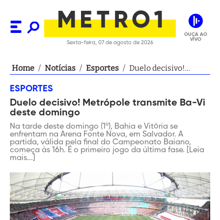
OUÇA AO
VIVO
Sexta-feira, 07 de agosto de 2026
Home
/
Notícias
/
Esportes
/
Duelo decisivo!
Metrópole transmite
ESPORTES
Ba-Vi deste domingo
Duelo decisivo! Metrópole transmite Ba-Vi
deste domingo
Na tarde deste domingo (1º), Bahia e Vitória se
enfrentam na Arena Fonte Nova, em Salvador. A
partida, válida pela final do Campeonato Baiano,
começa às 16h. É o primeiro jogo da última fase. [Leia
mais...]