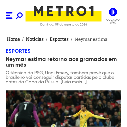
OUÇA AO
VIVO
Domingo, 09 de agosto de 2026
Home
/
Notícias
/
Esportes
/
Neymar estima
retorno aos
ESPORTES
gramados em um
Neymar estima retorno aos gramados em
mês
um mês
O técnico do PSG, Unai Emery, também prevê que o
brasileiro vai conseguir disputar partidas pelo clube
antes da Copa da Rússia. [Leia mais...]