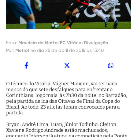
Foto:
Maurícia da Matta/EC Vitória/Divulgação
Por:
Metro1
no dia 25 de abril de 2018 às 13:40
O técnico do Vitória, Vágner Mancini, vai ter nada
menos do que sete desfalques para enfrentar o
Corinthians, logo mais, às 7h30 da noite, no Barradão,
pela partida de ida das Oitavas de Final da Copa do
Brasil. Ao todo, 23 atletas foram convocados para a
partida.
Bryan, André Lima, Luan, Júnior Todinho, Cleiton
Xavier e Rodrigo Andrade estão machucados,
enquanto Jeferson já atuou na competição pela Ponte