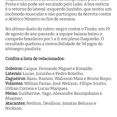
Preta e não pode ser escalado pelo Leão. A boa notícia
é o retorno do lateral-esquerdo Juninho, que sentiu um
incômodo muscular e não participou da derrota contra
o Atlético Mineiro no fim de semana.
No último duelo do rubro-negro contra o Timão, em 19
de agosto do ano passado, a equipe baiana bateu o
campeão brasileiro por 1 a 0, em pleno Itaquerão. O
resultado quebrou a invencibilidade de 34 jogos do
alvinegro paulista.
Confira a lista de relacionados:
Goleiros:
Caíque, Fernando Miguel e Ronaldo;
Laterais:
Lucas, Juninho e Pedro Botelho;
Zagueiros:
Kanu, Ramon, Walisson Maia e Bruno Bispo;
Volantes:
Willian Farias, José Welison, Fillipe Soutto,
Uillian Correia e Lucas Marques;
Meias:
Guilherme, Yago, Alexandre Baumjohann e
Rhayner;
Atacantes:
Neilton, Denílson, Jonatas Belusso e
Nickson.