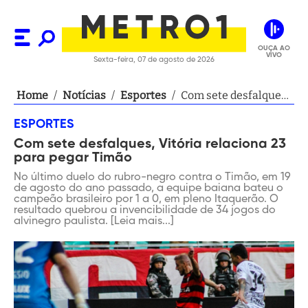
OUÇA AO
VIVO
Sexta-feira, 07 de agosto de 2026
Home
/
Notícias
/
Esportes
/
Com sete desfalques,
Vitória relaciona 23
ESPORTES
para pegar Timão
Com sete desfalques, Vitória relaciona 23
para pegar Timão
No último duelo do rubro-negro contra o Timão, em 19
de agosto do ano passado, a equipe baiana bateu o
campeão brasileiro por 1 a 0, em pleno Itaquerão. O
resultado quebrou a invencibilidade de 34 jogos do
alvinegro paulista. [Leia mais...]