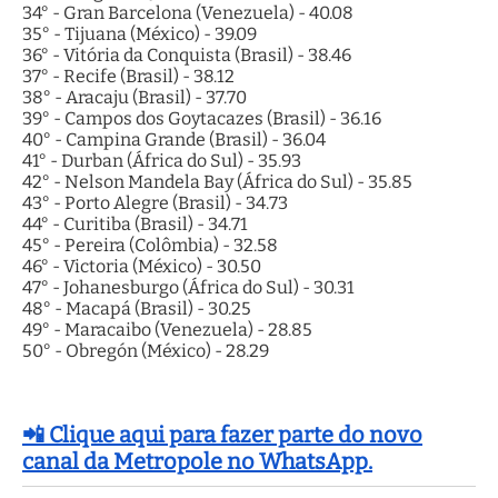
34° - Gran Barcelona (Venezuela) - 40.08
35° - Tijuana (México) - 39.09
36° - Vitória da Conquista (Brasil) - 38.46
37° - Recife (Brasil) - 38.12
38° - Aracaju (Brasil) - 37.70
39° - Campos dos Goytacazes (Brasil) - 36.16
40° - Campina Grande (Brasil) - 36.04
41° - Durban (África do Sul) - 35.93
42° - Nelson Mandela Bay (África do Sul) - 35.85
43° - Porto Alegre (Brasil) - 34.73
44° - Curitiba (Brasil) - 34.71
45° - Pereira (Colômbia) - 32.58
46° - Victoria (México) - 30.50
47° - Johanesburgo (África do Sul) - 30.31
48° - Macapá (Brasil) - 30.25
49° - Maracaibo (Venezuela) - 28.85
50° - Obregón (México) - 28.29
📲 Clique aqui para fazer parte do novo
canal da Metropole no WhatsApp.