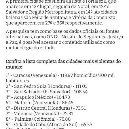
A primeira cidade brasileira da lista é Fortaleza, que
aparece em 12º lugar, seguida de Natal, em 13º e
Salvador e Região Metropolitana, em 14º. As cidades
baianas são Feira de Santana e Vitória da Conquista,
que aparecem em 27º e 36º respectivamente.
A pesquisa tem como base os dados oficiais ou fontes
alternativas, como ONGs. No site de Segurança, Justiça
e Paz, é possível acessar o conteúdo utilizado como
metodologia do estudo.
Confira a lista completa das cidades mais violentas do
mundo:
1° - Caracas (Venezuela) - 119.87 homicídios/100 mil
habitantes
2° - San Pedro Sula (Honduras) - 111.03
3° - San Salvador (El Salvador) - 108.54
4° - Acapulco (México) - 104.73
5° - Maturín (Venezuela) - 86.45
6° - Distrito Central (Honduras) - 73.51
7° - Valencia (Venezuela) - 72.31
8° - Palmira (Colômbia) - 70.88
9° - Cidade do Cabo (África do Sul) - 65.53