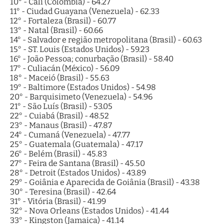
10° - Cali (Colômbia) - 64.27
11° - Ciudad Guayana (Venezuela) - 62.33
12° - Fortaleza (Brasil) - 60.77
13° - Natal (Brasil) - 60.66
14° - Salvador e região metropolitana (Brasil) - 60.63
15° - ST. Louis (Estados Unidos) - 59.23
16° - João Pessoa; conurbação (Brasil) - 58.40
17° - Culiacán (México) - 56.09
18° - Maceió (Brasil) - 55.63
19° - Baltimore (Estados Unidos) - 54.98
20° - Barquisimeto (Venezuela) - 54.96
21° - São Luís (Brasil) - 53.05
22° - Cuiabá (Brasil) - 48.52
23° - Manaus (Brasil) - 47.87
24° - Cumaná (Venezuela) - 47.77
25° - Guatemala (Guatemala) - 47.17
26° - Belém (Brasil) - 45.83
27° - Feira de Santana (Brasil) - 45.50
28° - Detroit (Estados Unidos) - 43.89
29° - Goiânia e Aparecida de Goiânia (Brasil) - 43.38
30° - Teresina (Brasil) - 42.64
31° - Vitória (Brasil) - 41.99
32° - Nova Orleans (Estados Unidos) - 41.44
33° - Kingston (Jamaica) - 41.14