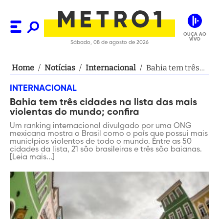
OUÇA AO
VIVO
Sábado, 08 de agosto de 2026
Home
/
Notícias
/
Internacional
/
Bahia tem três
cidades na lista
INTERNACIONAL
das mais
Bahia tem três cidades na lista das mais
violentas do
violentas do mundo; confira
mundo; confira
Um ranking internacional divulgado por uma ONG
mexicana mostra o Brasil como o país que possui mais
municípios violentos de todo o mundo. Entre as 50
cidades da lista, 21 são brasileiras e três são baianas.
[Leia mais...]