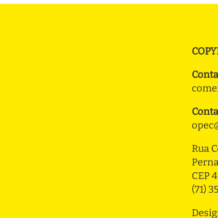
COPY
Conta
comer
Conta
opec@
Rua C
Pern
CEP 4
(71) 
Desig