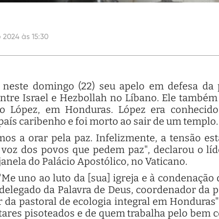
 2024 às 15:30
 neste domingo (22) seu apelo em defesa d
entre Israel e Hezbollah no Líbano. Ele també
io López, em Honduras. López era conhecido
país caribenho e foi morto ao sair de um templo.
os a orar pela paz. Infelizmente, a tensão est
a voz dos povos que pedem paz", declarou o lí
anela do Palácio Apostólico, no Vaticano.
Me uno ao luto da [sua] igreja e à condenação 
delegado da Palavra de Deus, coordenador da pa
 da pastoral de ecologia integral em Honduras
tares pisoteados e de quem trabalha pelo bem