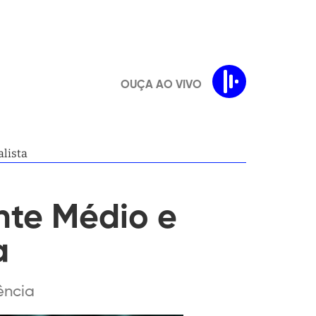
OUÇA AO VIVO
lista
nte Médio e
a
ência