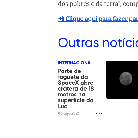
dos pobres e da terra", com
📲 Clique aqui para fazer p
Outras
notíci
INTERNACIONAL
Parte de
foguete da
SpaceX abre
cratera de 18
metros na
superfície da
Lua
06 ago 2026