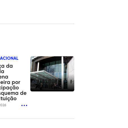
NACIONAL
ça da
da
ena
leira por
cipação
squema de
ituição
2026