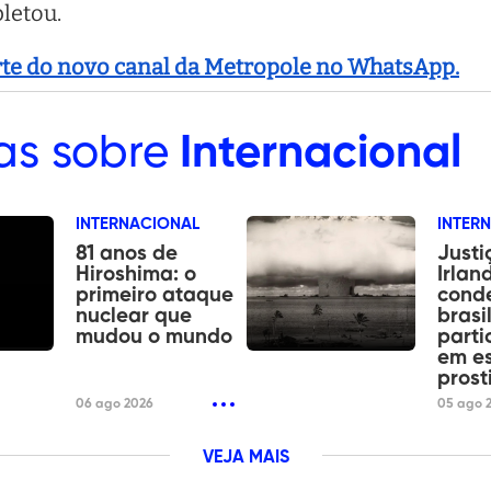
pletou.
arte do novo canal da Metropole no WhatsApp.
as sobre
Internacional
INTERNACIONAL
INTER
81 anos de
Justi
Hiroshima: o
Irlan
primeiro ataque
cond
nuclear que
brasi
mudou o mundo
parti
em e
prost
06 ago 2026
05 ago 
VEJA MAIS