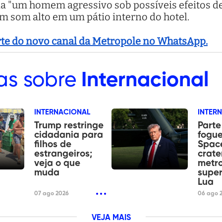
 "um homem agressivo sob possíveis efeitos de 
 um som alto em um pátio interno do hotel.
arte do novo canal da Metropole no WhatsApp.
as sobre
Internacional
INTERNACIONAL
INTER
Trump restringe
Parte
cidadania para
fogue
filhos de
Spac
estrangeiros;
crate
veja o que
metr
muda
super
Lua
07 ago 2026
06 ago 
VEJA MAIS