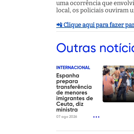
uma ocorrência que envolvia
local, os policiais ouviram
📲 Clique aqui para fazer p
Outras
notíci
INTERNACIONAL
Espanha
prepara
transferência
de menores
imigrantes de
Ceuta, diz
ministra
07 ago 2026