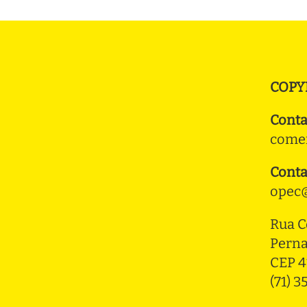
COPY
Conta
comer
Conta
opec@
Rua C
Pern
CEP 4
(71) 