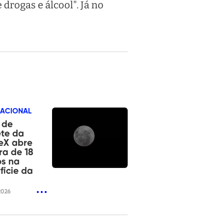
drogas e álcool". Já no
NACIONAL
 de
te da
eX abre
ra de 18
os na
fície da
2026