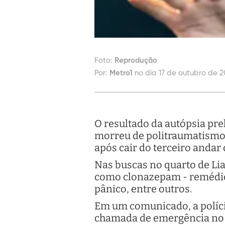
Foto:
Reprodução
Por:
Metro1
no dia 17 de outubro de 20
O resultado da autópsia pre
morreu de politraumatismos 
após cair do terceiro anda
Nas buscas no quarto de Li
como clonazepam - remédio 
pânico, entre outros.
Em um comunicado, a políci
chamada de emergência no b