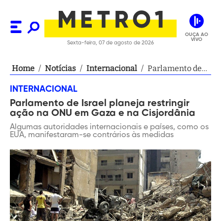
OUÇA AO
VIVO
Sexta-feira, 07 de agosto de 2026
Home
/
Notícias
/
Internacional
/
Parlamento de
Israel planeja
INTERNACIONAL
restringir ação
Parlamento de Israel planeja restringir
na ONU em
ação na ONU em Gaza e na Cisjordânia
Gaza e na
Cisjordânia
Algumas autoridades internacionais e países, como os
EUA, manifestaram-se contrários às medidas