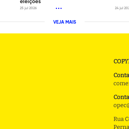
eleições
25 jul 2026
24 jul 20
VEJA MAIS
COPY
Conta
comer
Conta
opec@
Rua C
Pern