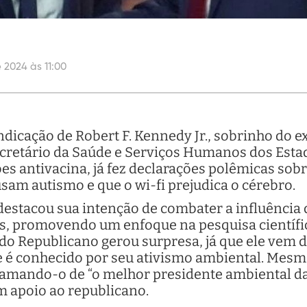
 2024 às 11:00
icação de Robert F. Kennedy Jr., sobrinho do ex
ecretário da Saúde e Serviços Humanos dos Est
es antivacina, já fez declarações polêmicas sobr
sam autismo e que o wi-fi prejudica o cérebro.
destacou sua intenção de combater a influência 
as, promovendo um enfoque na pesquisa científic
do Republicano gerou surpresa, já que ele vem 
 é conhecido por seu ativismo ambiental. Mesmo
amando-o de “o melhor presidente ambiental da
m apoio ao republicano.