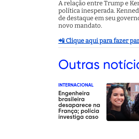
A relação entre Trump e Ke
política inesperada. Kenne
de destaque em seu governo
novo mandato.
📲 Clique aqui para fazer p
Outras
notíci
INTERNACIONAL
Engenheira
brasileira
desaparece na
França; polícia
investiga caso