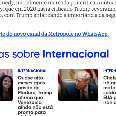
nnedy, inicialmente marcada por críticas mútuas
dy, que em 2020 havia criticado Trump severam
, com Trump enfatizando a importância da segu
arte do novo canal da Metropole no WhatsApp.
as sobre
Internacional
INTERNACIONAL
INTER
Quase oito
Chefe
meses após
Irã 
prisão de
mata
Maduro, Trump
sold
afirma que
EUA 
Venezuela
irani
ainda não está
pronta para