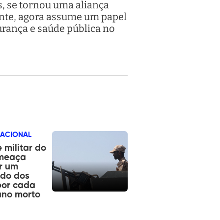
, se tornou uma aliança
ente, agora assume um papel
rança e saúde pública no
NACIONAL
 militar do
ameaça
r um
ado dos
por cada
ano morto