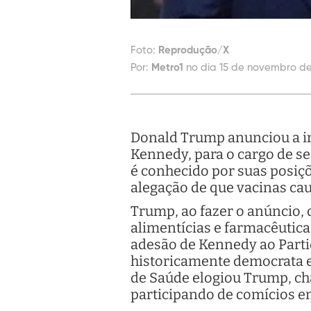
Foto:
Reprodução/X
Por:
Metro1
no dia 15 de novembro de
Donald Trump anunciou a ind
Kennedy, para o cargo de s
é conhecido por suas posiçõ
alegação de que vacinas cau
Trump, ao fazer o anúncio, 
alimentícias e farmacêutic
adesão de Kennedy ao Parti
historicamente democrata e
de Saúde elogiou Trump, ch
participando de comícios e