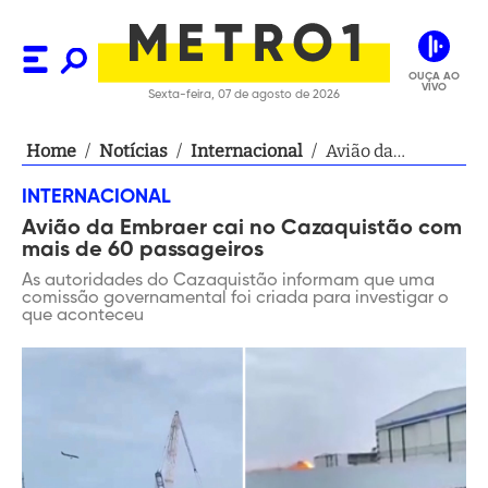
OUÇA AO
VIVO
Sexta-feira, 07 de agosto de 2026
Home
/
Notícias
/
Internacional
/
Avião da
Embraer cai no
INTERNACIONAL
Cazaquistão
Avião da Embraer cai no Cazaquistão com
com mais de 60
mais de 60 passageiros
passageiros
As autoridades do Cazaquistão informam que uma
comissão governamental foi criada para investigar o
que aconteceu