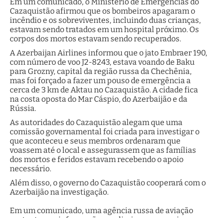
Em um comunicado, o Ministério de Emergências do
Cazaquistão afirmou que os bombeiros apagaram o
incêndio e os sobreviventes, incluindo duas crianças,
estavam sendo tratados em um hospital próximo. Os
corpos dos mortos estavam sendo recuperados.
A Azerbaijan Airlines informou que o jato Embraer 190,
com número de voo J2-8243, estava voando de Baku
para Grozny, capital da região russa da Chechênia,
mas foi forçado a fazer um pouso de emergência a
cerca de 3 km de Aktau no Cazaquistão. A cidade fica
na costa oposta do Mar Cáspio, do Azerbaijão e da
Rússia.
As autoridades do Cazaquistão alegam que uma
comissão governamental foi criada para investigar o
que aconteceu e seus membros ordenaram que
voassem até o local e assegurassem que as famílias
dos mortos e feridos estavam recebendo o apoio
necessário.
Além disso, o governo do Cazaquistão cooperará com o
Azerbaijão na investigação.
Em um comunicado, uma agência russa de aviação