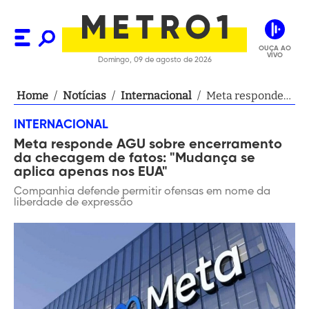
OUÇA AO
VIVO
Domingo, 09 de agosto de 2026
Home
/
Notícias
/
Internacional
/
Meta responde
AGU sobre
INTERNACIONAL
encerramento
Meta responde AGU sobre encerramento
da checagem de
da checagem de fatos: "Mudança se
fatos: "Mudança
aplica apenas nos EUA"
se aplica apenas
Companhia defende permitir ofensas em nome da
nos EUA"
liberdade de expressão