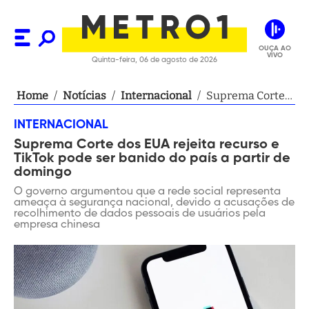
OUÇA AO
VIVO
Quinta-feira, 06 de agosto de 2026
Home
/
Notícias
/
Internacional
/
Suprema Corte
dos EUA rejeita
INTERNACIONAL
recurso e TikTok
Suprema Corte dos EUA rejeita recurso e
pode ser banido
TikTok pode ser banido do país a partir de
do país a partir
domingo
de domingo
O governo argumentou que a rede social representa
ameaça à segurança nacional, devido a acusações de
recolhimento de dados pessoais de usuários pela
empresa chinesa