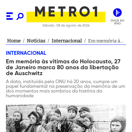
OUÇA AO
VIVO
Sábado, 08 de agosto de 2026
Home
/
Notícias
/
Internacional
/
Em memória às
vítimas do
INTERNACIONAL
Holocausto, 27
Em memória às vítimas do Holocausto, 27
de Janeiro
de Janeiro marca 80 anos da libertação
marca 80 anos
de Auschwitz
da libertação de
A data, instituída pela ONU há 20 anos, cumpre um
Auschwitz
papel fundamental na preservação da memória de um
dos momentos mais sombrios da história da
humanidade