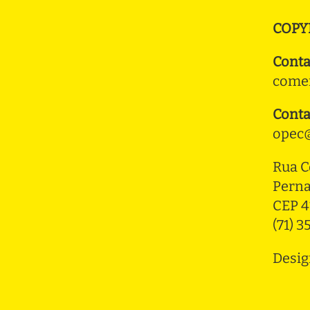
COPY
Conta
comer
Conta
opec@
Rua C
Pern
CEP 4
(71) 
Desig