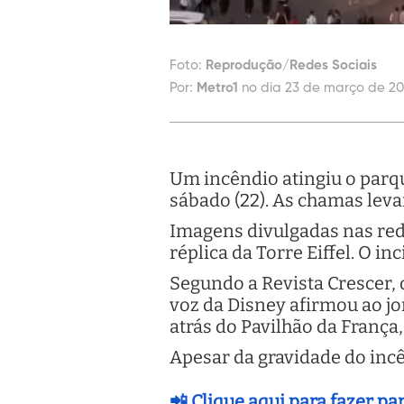
Foto:
Reprodução/Redes Sociais
Por:
Metro1
no dia 23 de março de 20
Um incêndio atingiu o parqu
sábado (22). As chamas leva
Imagens divulgadas nas red
réplica da Torre Eiffel. O i
Segundo a Revista Crescer,
voz da Disney afirmou ao j
atrás do Pavilhão da França,
Apesar da gravidade do incên
📲 Clique aqui para fazer p