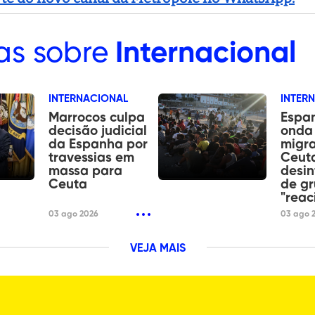
as sobre
Internacional
INTERNACIONAL
INTER
Marrocos culpa
Espan
decisão judicial
onda
da Espanha por
migra
travessias em
Ceut
massa para
desi
Ceuta
de g
"reac
03 ago 2026
03 ago 
VEJA MAIS