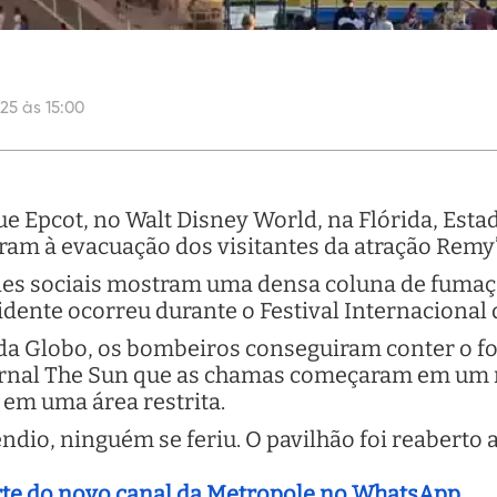
25 às 15:00
e Epcot, no Walt Disney World, na Flórida, Esta
ram à evacuação dos visitantes da atração Remy’
es sociais mostram uma densa coluna de fumaça
ncidente ocorreu durante o Festival Internacional 
 da Globo, os bombeiros conseguiram conter o f
ornal The Sun que as chamas começaram em um r
 em uma área restrita.
dio, ninguém se feriu. O pavilhão foi reaberto a
arte do novo canal da Metropole no WhatsApp.