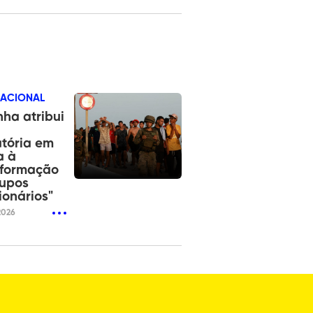
NACIONAL
ha atribui
tória em
a à
nformação
rupos
ionários"
2026