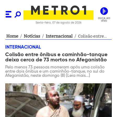
OUÇA AO
VIVO
Sexta-feira, 07 de agosto de 2026
Home
/
Notícias
/
Internacional
/
Colisão entre
ônibus e
INTERNACIONAL
caminhão-
Colisão entre ônibus e caminhão-tanque
tanque deixa
deixa cerca de 73 mortos no Afeganistão
cerca de 73
mortos no
Pelo menos 73 pessoas morreram após uma colisão
entre dois ônibus e um caminhão-tanque, no sul do
Afeganistão
Afeganistão, neste domingo (8) [Leia mais...]