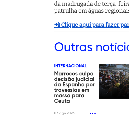
da madrugada de terça-feira
patrulha em águas regionai
📲 Clique aqui para fazer p
Outras
notíci
INTERNACIONAL
Marrocos culpa
decisão judicial
da Espanha por
travessias em
massa para
Ceuta
03 ago 2026