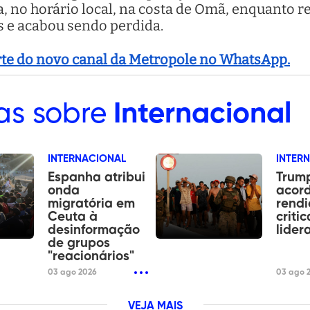
, no horário local, na costa de Omã, enquanto 
s e acabou sendo perdida.
arte do novo canal da Metropole no WhatsApp.
as sobre
Internacional
INTERNACIONAL
INTER
Espanha atribui
Trump
onda
acor
migratória em
rendi
Ceuta à
critic
desinformação
lider
de grupos
"reacionários"
03 ago 2026
03 ago 
VEJA MAIS