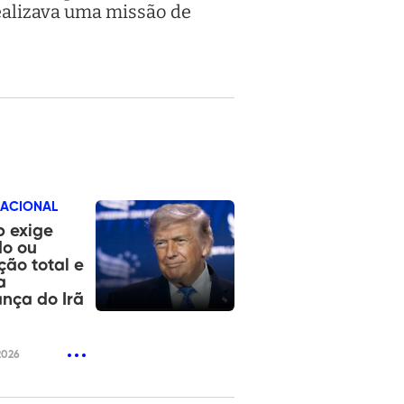
realizava uma missão de
NACIONAL
 exige
do ou
ção total e
a
ança do Irã
2026