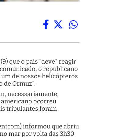
9) que o país "deve" reagir
m comunicado, o republicano
m um de nossos helicópteros
to de Ormuz".
em, necessariamente,
o americano ocorreu
is tripulantes foram
entcom) informou que abriu
 no mar por volta das 3h30