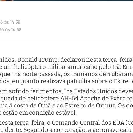
6 às 14:58
26 às 14:58
idos, Donald Trump, declarou nesta terça-feira (
e um helicóptero militar americano pelo Irã. E
e que "na noite passada, os iranianos derrubara
dos, enquanto realizava patrulha sobre o Estrei
am sofrido ferimentos, "os Estados Unidos dev
A queda do helicóptero AH-64 Apache do Exércit
a à costa de Omã e ao Estreito de Ormuz. Os do
 estão em condição estável.
sta terça-feira, o Comando Central dos EUA (C
cidente. Segundo a corporação, a aeronave caiu