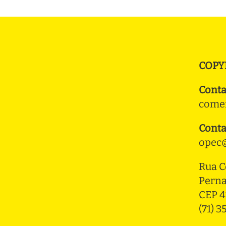
COPY
Conta
comer
Conta
opec@
Rua C
Pern
CEP 4
(71) 