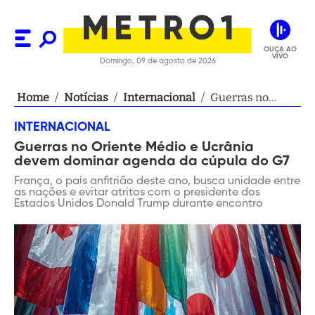
OUÇA AO
VIVO
Domingo, 09 de agosto de 2026
Home
/
Notícias
/
Internacional
/
Guerras no
Oriente Médio e
INTERNACIONAL
Ucrânia devem
Guerras no Oriente Médio e Ucrânia
dominar agenda
devem dominar agenda da cúpula do G7
da cúpula do G7
França, o país anfitrião deste ano, busca unidade entre
as nações e evitar atritos com o presidente dos
Estados Unidos Donald Trump durante encontro