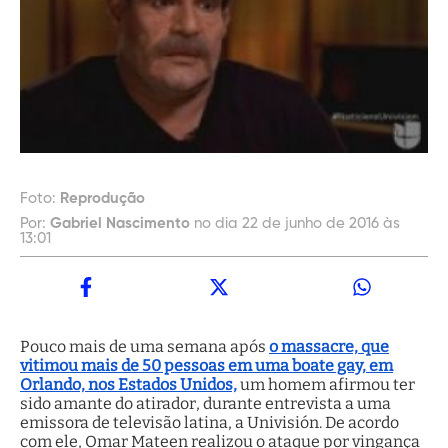
Foto:
Reprodução
Por:
Gabriel Nascimento
no dia 22 de junho de 2016 às
13:01
Pouco mais de uma semana após
o massacre, que
vitimou mais de 50 pessoas em uma boate gay, em
Orlando, nos Estados Unidos,
um homem afirmou ter
sido amante do atirador, durante entrevista a uma
emissora de televisão latina, a Univisión. De acordo
com ele, Omar Mateen realizou o ataque por vingança