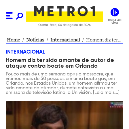
OUÇA AO
VIVO
Quinta-feira, 06 de agosto de 2026
Home
/
Notícias
/
Internacional
/
Homem diz ter
sido amante de
INTERNACIONAL
autor de ataque
Homem diz ter sido amante de autor de
contra boate em
ataque contra boate em Orlando
Orlando
Pouco mais de uma semana após o massacre, que
vitimou mais de 50 pessoas em uma boate gay, em
Orlando, nos Estados Unidos, um homem afirmou ter
sido amante do atirador, durante entrevista a uma
emissora de televisão latina, a Univisión. [Leia mais...]